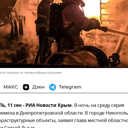
ужба Украины по чрезвычайным ситуациям
МАКС
Дзен
Telegram
, 11 сен - РИА Новости Крым.
В ночь на среду серия
ремела в Днепропетровской области. В городе Никопол
раструктурные объекты, заявил глава местной областн