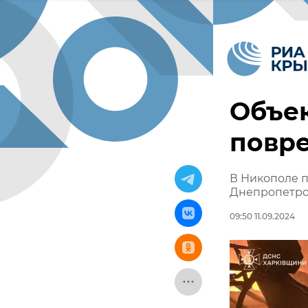
Объе
повр
В Никополе п
Днепропетро
09:50 11.09.2024