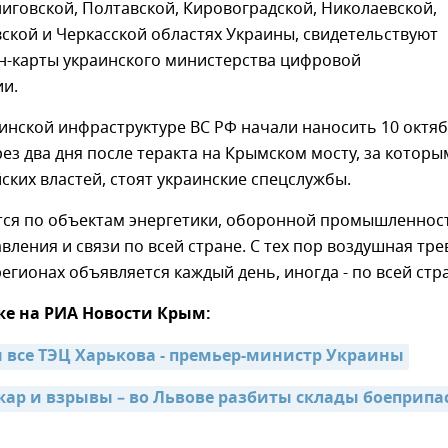
ниговской, Полтавской, Кировоградской, Николаевской,
кой и Черкасской областях Украины, свидетельствуют
н-карты украинского министерства цифровой
и.
инской инфраструктуре ВС РФ начали наносить 10 октя
ерез два дня после теракта на Крымском мосту, за которы
ских властей, стоят украинские спецслужбы.
тся по объектам энергетики, оборонной промышленнос
вления и связи по всей стране. С тех пор воздушная тре
регионах объявляется каждый день, иногда - по всей стр
же на РИА Новости Крым:
все ТЭЦ Харькова - премьер-министр Украины
ар и взрывы – во Львове разбиты склады боеприпас