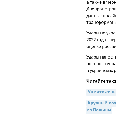
а также в Чер
Днепропетровс
данные онлай
трансформаци
Удары по укра
2022 года - ч
оценке россий
Удары нанося
военного упра
в украинских 
Читайте так
Уничтожены 
Крупный пож
из Польши