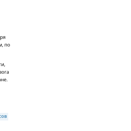
бря
м, по
ти,
вога
ане.
ов 