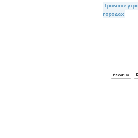
Громкое утро
городах
Украина
Д