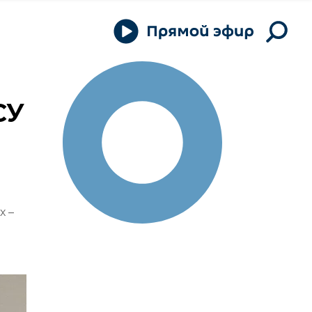
СУ
х –