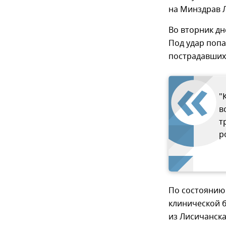
на Минздрав 
Во вторник д
Под удар попа
пострадавших.
"
в
т
р
По состоянию 
клинической б
из Лисичанска