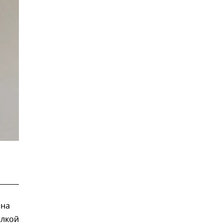
 на
ылкой