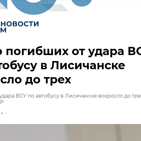
 погибших от удара В
тобусу в Лисичанске
сло до трех
удара ВСУ по автобусу в Лисичанске возросло до тре
НР