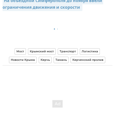
На объездной Симферополя до ноября ввели 
ограничения движения и скорости 
Мост
Крымский мост
Транспорт
Логистика
Новости Крыма
Керчь
Тамань
Керченский пролив