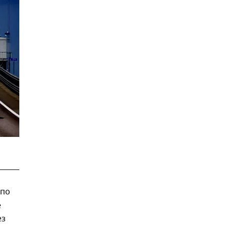
 по
е
ез