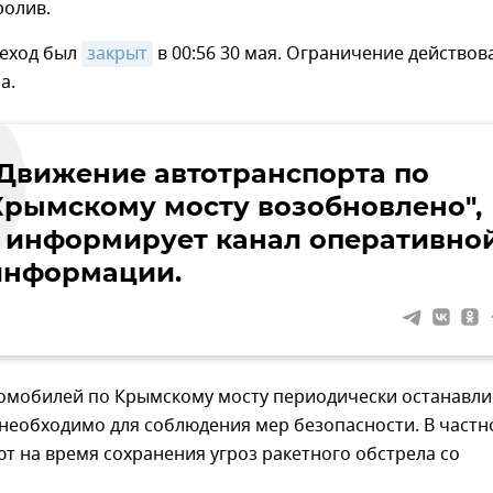
ролив.
еход был
закрыт
в 00:56 30 мая. Ограничение действов
а.
"Движение автотранспорта по
Крымскому мосту возобновлено",
– информирует канал оперативно
информации.
омобилей по Крымскому мосту периодически останавл
 необходимо для соблюдения мер безопасности. В частн
т на время сохранения угроз ракетного обстрела со