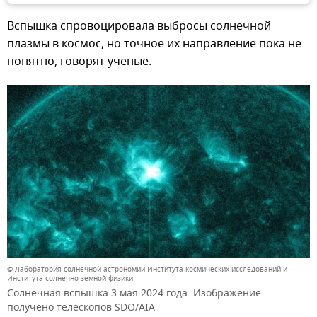
Вспышка спровоцировала выбросы солнечной
плазмы в космос, но точное их направление пока не
понятно, говорят ученые.
© Лаборатория солнечной астрономии Института космических исследований и
Института солнечно-земной физики
Солнечная вспышка 3 мая 2024 года. Изображение
получено телескопов SDO/AIA