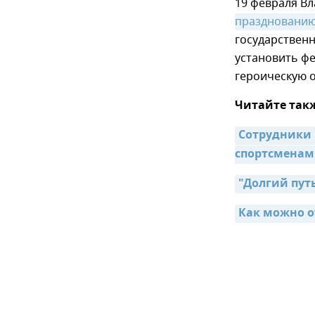
19 февраля В
празднованию
государственн
установить ф
героическую о
Читайте так
Сотрудники 
спортсменам
"Долгий пут
Как можно о