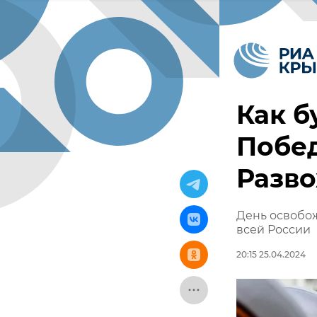
Как б
Побед
Разв
День освобож
всей России
20:15 25.04.2024