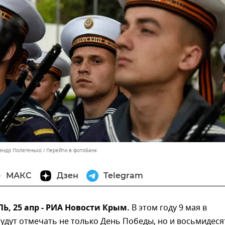
сандр Полегенько
Перейти в фотобанк
МАКС
Дзен
Telegram
, 25 апр - РИА Новости Крым.
В этом году 9 мая в
удут отмечать не только День Победы, но и восьмидес