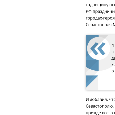
годовщину ос
РФ праздничны
городах-героя
Севастополя 
"
ф
д
к
о
И добавил, чт
Севастополю, 
прежде всего 