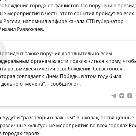
вобождения города от фашистов. По поручению презид
е мероприятия в честь этого события пройдут во всех
х России, напомнил в эфире канала СТВ губернатор
Михаил Развожаев.
Президент также поручил дополнительно всем
едеральным органам власти подключиться к тому, чтоб
ата восьмидесятилетия освобождения Севастополя,
оторая совпадает с Днем Победы, в этом году была
тдельно отмечена", - сообщил он.
о будут и "разговоры о важном" в школах, посвященные
различные культурные мероприятия во всех городах Ро
в городах-героях.