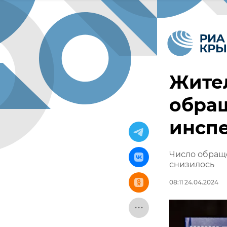
Жите
обращ
инсп
Число обращ
снизилось
08:11 24.04.2024