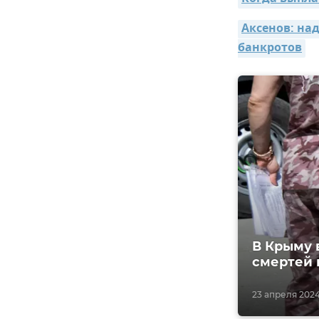
Аксенов: на
банкротов
В Крыму 
смертей 
23 апреля 2024,