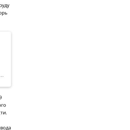
руду
горь
9
ого
ти.
авода