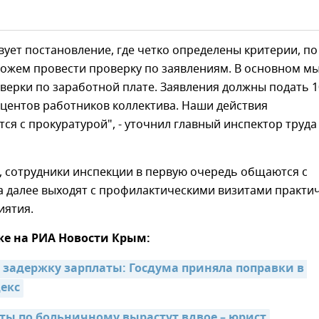
вует постановление, где четко определены критерии, по
ожем провести проверку по заявлениям. В основном м
ерки по заработной плате. Заявления должны подать 1
центов работников коллектива. Наши действия
ся с прокуратурой", - уточнил главный инспектор труда
, сотрудники инспекции в первую очередь общаются с
а далее выходят с профилактическими визитами практи
иятия.
же на РИА Новости Крым:
 задержку зарплаты: Госдума приняла поправки в 
екс
ты по больничному вырастут вдвое – юрист