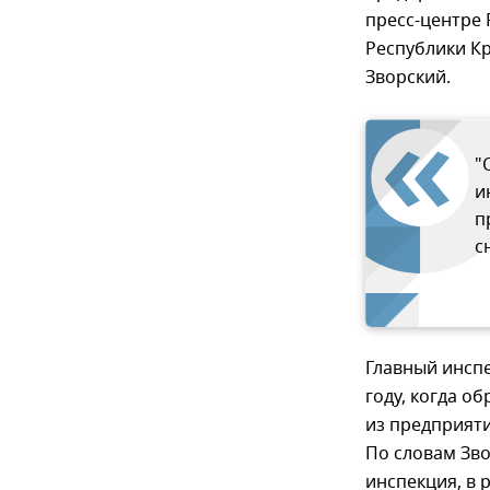
пресс-центре 
Республики Кр
Зворский.
"
и
п
с
Главный инспе
году, когда о
из предприяти
По словам Зво
инспекция, в 