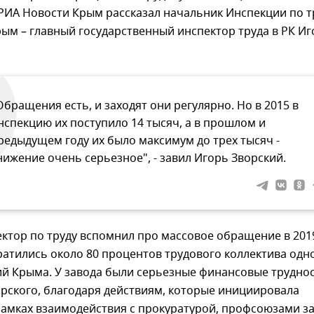
РИА Новости Крым рассказал начальник Инспекции по т
ым – главный государственный инспектор труда в РК И
Обращения есть, и заходят они регулярно. Но в 2015 в
нспекцию их поступило 14 тысяч, а в прошлом и
редыдущем году их было максимум до трех тысяч -
нижение очень серьезное", - завил Игорь Зворский.
ктор по труду вспомнил про массовое обращение в 201
братились около 80 процентов трудового коллектива одн
й Крыма. У завода были серьезные финансовые труднос
рского, благодаря действиям, которые инициировала
рамках взаимодействия с прокуратурой, профсоюзами з