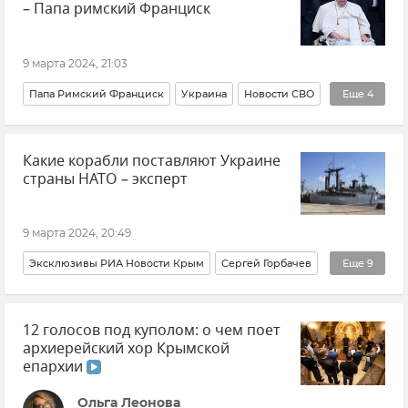
– Папа римский Франциск
9 марта 2024, 21:03
Папа Римский Франциск
Украина
Новости СВО
Еще
4
Новости
Религия
В мире
Политика
Какие корабли поставляют Украине
страны НАТО – эксперт
9 марта 2024, 20:49
Эксклюзивы РИА Новости Крым
Сергей Горбачев
Еще
9
Украина
НАТО
Корабль
Армия и флот
12 голосов под куполом: о чем поет
Мнения
Новости Крыма
Новости
Крым
архиерейский хор Крымской
ВСУ (Вооруженные силы Украины)
епархии
Ольга Леонова