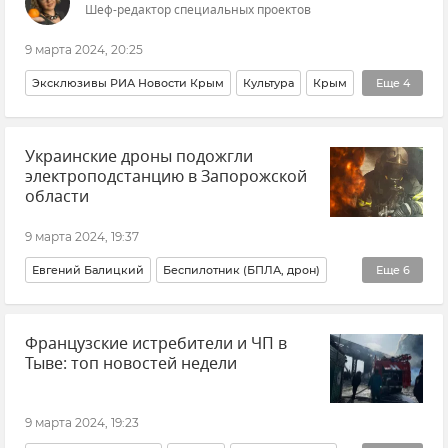
Шеф-редактор специальных проектов
9 марта 2024, 20:25
Эксклюзивы РИА Новости Крым
Культура
Крым
Еще
4
Авторы
Православие
Религия
Симферополь
Украинские дроны подожгли
электроподстанцию в Запорожской
области
9 марта 2024, 19:37
Евгений Балицкий
Беспилотник (БПЛА, дрон)
Еще
6
ВСУ (Вооруженные силы Украины)
Пологи
Французские истребители и ЧП в
Запорожская область
Пожар
Происшествия
Тыве: топ новостей недели
Новости
9 марта 2024, 19:23