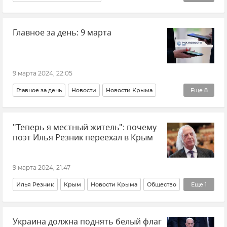
Обстрелы Белгородской области
Главное за день: 9 марта
Белгородская область
ВСУ (Вооруженные силы Украины)
Беспилотник (БПЛА, дрон)
Происшествия
9 марта 2024, 22:05
Новости
Главное за день
Новости
Новости Крыма
Еще
8
Новости СВО
Крым
В мире
Россия
"Теперь я местный житель": почему
Украина
НАТО
Черное море
поэт Илья Резник переехал в Крым
Георгий Мурадов
9 марта 2024, 21:47
Илья Резник
Крым
Новости Крыма
Общество
Еще
1
Культура
Украина должна поднять белый флаг