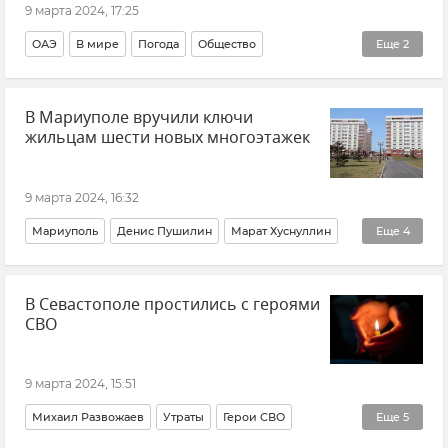
9 марта 2024, 17:25
ОАЭ
В мире
Погода
Общество
Еще
2
Происшествия
Наводнение
В Мариуполе вручили ключи
жильцам шести новых многоэтажек
9 марта 2024, 16:32
Мариуполь
Денис Пушилин
Марат Хуснуллин
Еще
4
Новые регионы России
Строительство
В Севастополе простились с героями
Общество
Донецкая Народная Республика (ДНР)
СВО
9 марта 2024, 15:51
Михаил Развожаев
Утраты
Герои СВО
Еще
5