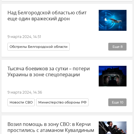
Севастополь
Крым
Армия и флот
Общество
Над Белгородской областью сбит
Новости Крыма
еще один вражеский дрон
9 марта 2024, 14:51
Обстрелы Белгородской области
Еще
8
Белгородская область
Беспилотник (БПЛА, дрон)
Тысяча боевиков за сутки – потери
Министерство обороны РФ
Обстрелы ВСУ
Украины в зоне спецоперации
Происшествия
ПВО
Вячеслав Гладков
Новости
9 марта 2024, 14:36
Новости СВО
Министерство обороны РФ
Еще
10
Вооруженные силы России
Возил помощь в зону СВО: в Керчи
ВСУ (Вооруженные силы Украины)
Потери ВСУ
простились с атаманом Кувалдиным