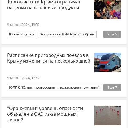
Торговые сети Крыма ограничат
ВСУ (Вооруженные силы Украины)
Новости
наценки на ключевые продукты
Сергей Горбачев
Политика
Корабль
Владимир Зеленский
Реджеп Тайип Эрдоган
9 марта 2024, 18:10
Юрий Гоцанюк
Эксклюзивы РИА Новости Крым
Еще
5
Крым
Новости Крыма
Цены в Крыму
Расписание пригородных поездов в
Торговля
Общество
Крыму изменится на несколько дней
9 марта 2024, 17:52
ЮППК "Южная пригородная пассажирская компания"
Еще
7
Крым
Транспорт
Общество
Железная дорога
"Оранжевый" уровень опасности
Крымская железная дорога (КЖД)
объявлен в ОАЭ из-за мощных
Железные дороги Крыма
Новости Крыма
ливней