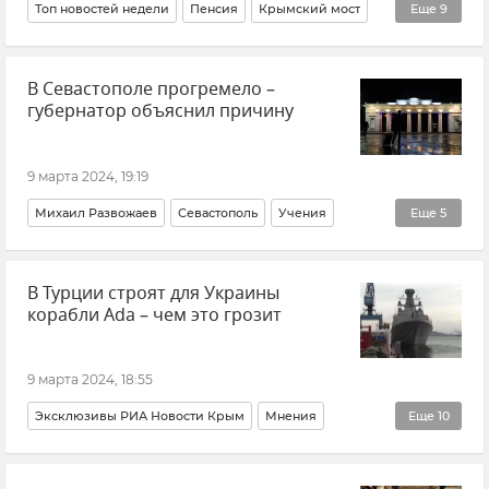
Топ новостей недели
Пенсия
Крымский мост
Еще
9
Владимир Путин (политик)
Россия
Украина
В Севастополе прогремело –
В мире
ВСУ (Вооруженные силы Украины)
губернатор объяснил причину
Республика Тыва
Черное море
Новости
Новости Крыма
9 марта 2024, 19:19
Михаил Развожаев
Севастополь
Учения
Еще
5
Безопасность Республики Крым и Севастополя
В Турции строят для Украины
Крым
Новости Крыма
Северный флот
корабли Ada – чем это грозит
ЧФ РФ (Черноморский флот Российской Федерации)
9 марта 2024, 18:55
Эксклюзивы РИА Новости Крым
Мнения
Еще
10
Турция
Украина
Армия и флот