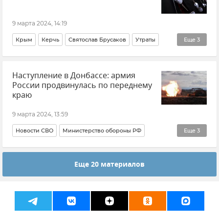
Донецкая Народная Республика (ДНР)
Ситуация в Донбассе: новости и комментарии
9 марта 2024, 14:19
События в Донбассе
Херсонская область
Крым
Керчь
Святослав Брусаков
Утраты
Еще
3
Харьковская область
Запорожская область
Общество
казачество
Днепропетровская область
Наступление в Донбассе: армия
Патриотическое воспитание
России продвинулась по переднему
краю
9 марта 2024, 13:59
Новости СВО
Министерство обороны РФ
Еще
3
Ситуация в Донбассе: новости и комментарии
Еще 20 материалов
События в Донбассе
Вооруженные силы России