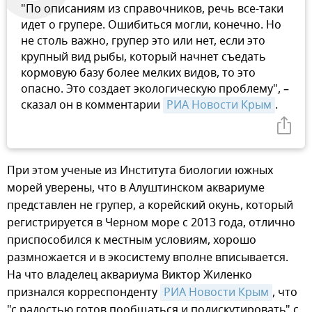
"По описаниям из справочников, речь все-таки
идет о групере. Ошибиться могли, конечно. Но
не столь важно, групер это или нет, если это
крупный вид рыбы, который начнет съедать
кормовую базу более мелких видов, то это
опасно. Это создает экологическую проблему", –
сказал он в комментарии
РИА Новости Крым
.
При этом ученые из Института биологии южных
морей уверены, что в Алуштинском аквариуме
представлен не групер, а корейский окунь, который
регистрируется в Черном море с 2013 года, отлично
приспособился к местным условиям, хорошо
размножается и в экосистему вполне вписывается.
На что владелец аквариума Виктор Жиленко
признался корреспонденту
РИА Новости Крым
, что
"с радостью готов пообщаться и подискутировать" с