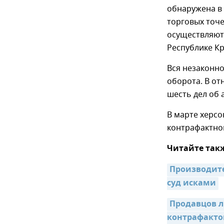
обнаружена в
торговых точ
осуществляют
Республике К
Вся незаконно
оборота. В о
шесть дел об
В марте херс
контрафактно
Читайте так
Производите
суд исками
Продавцов л
контрафакт