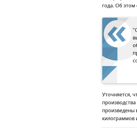
года. Об этом
"
в
о
п
с
Уточняется, ч
производства 
произведены в
килограммов и