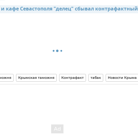
 и кафе Севастополя "делец" сбывал контрафактный 
можня
Крымская таможня
Контрафакт
табак
Новости Крыма