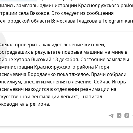
одились замглавы администрации Краснояружского райо
трации села Вязовое. Это следует из сообщения
елгородской области Вячеслава Гладкова в Telegram-кан
Заехал проверить, как идет лечение жителей,
острадавших в результате подрыва машины на мине в
айоне хутора Высокий 13 декабря. Состояние замглавы
дминистрации Краснояружского района Игоря
асильевича Бородаенко пока тяжелое. Врачи собрали
онсилиум, внесли изменения в лечение. Сейчас Игорь
асильевич находится в отделении реанимации на
скусственной вентиляции легких", - написал
уководитель региона.