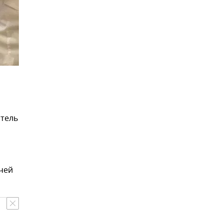
итель
чей