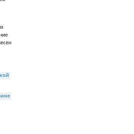
их
ние
несен
кой 
мине