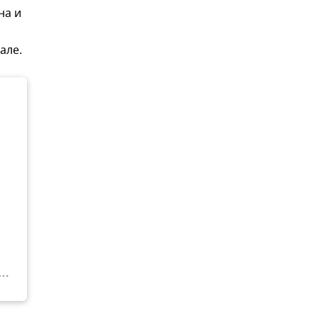
на и
але.