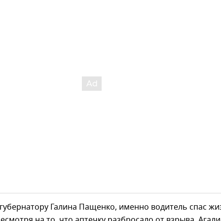
 губернатору Галина Пащенко, именно водитель спас жи
есмотря на то, что аптечку разбросало от взрыва, Агал