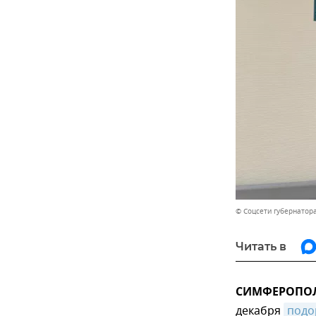
© Соцсети губернатор
Читать в
СИМФЕРОПОЛЬ
декабря
подо