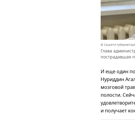
© Соцсети губернатор
Глава админист
пострадавшая п
И еще один по
Нуриддин Агал
мозговой тра
полости. Сейч
удовлетворит
и получает ко