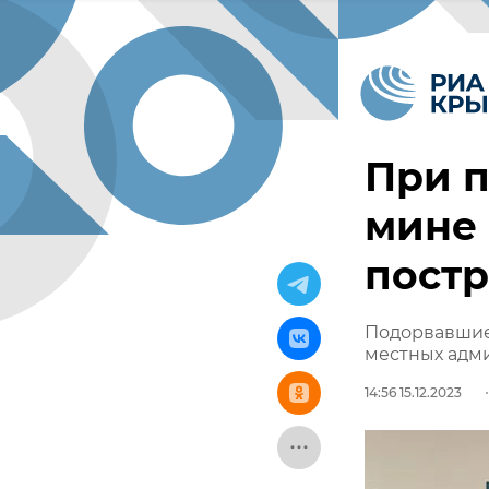
При 
мине
пост
Подорвавшие
местных адм
14:56 15.12.2023