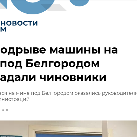
подрыве машины на
 под Белгородом
радали чиновники
ся на мине под Белгородом оказались руководител
инистраций