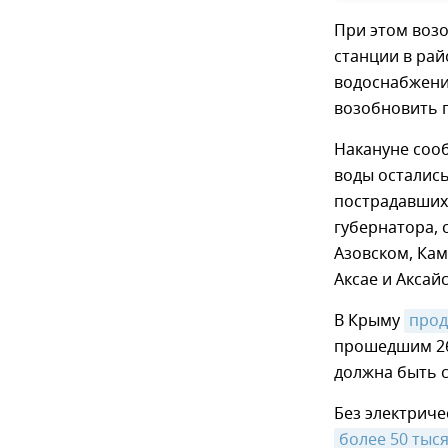
При этом воз
станции в рай
водоснабжени
возобновить п
Накануне сооб
воды остались
пострадавших
губернатора, 
Азовском, Кам
Аксае и Аксай
В Крыму
прод
прошедшим 26
должна быть с
Без электриче
более 50 тыс