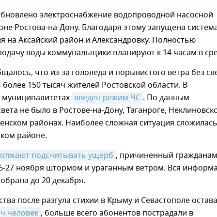
обновлено электроснабжение водопроводной насосной
оне Ростова-на-Дону. Благодаря этому запущена систем
я на Аксайский район и Александровку. Полностью
одачу воды коммунальщики планируют к 14 часам в сре
щалось, что из-за гололеда и порывистого ветра без св
 более 150 тысяч жителей Ростовской области. В
 муниципалитетах
введен режим ЧС
. По данным
света не было в Ростове-на-Дону, Таганроге, Неклиновск
енском районах. Наиболее сложная ситуация сложилась
ском районе.
олжают подсчитывать ущерб
, причиненный граждана
-27 ноября штормом и ураганным ветром. Вся информ
обрана до 20 декабря.
ства после разгула стихии в Крыму и Севастополе остав
яч человек
, больше всего абонентов пострадали в