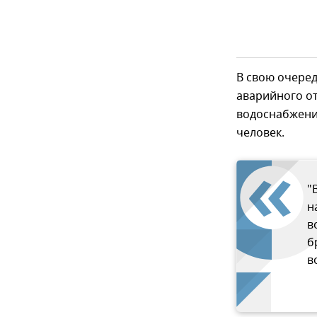
В свою очеред
аварийного от
водоснабжения
человек.
"
н
в
б
в