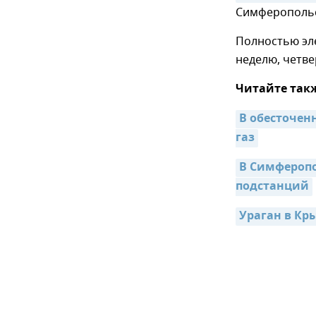
Симферопольс
Полностью эл
неделю, четве
Читайте так
В обесточен
газ
В Симферопо
подстанций
Ураган в Кр