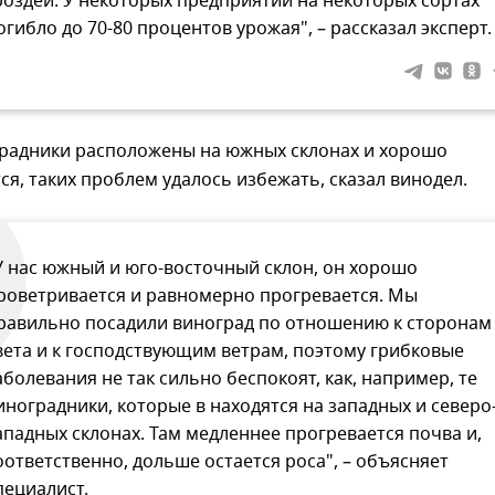
роздей. У некоторых предприятий на некоторых сортах
огибло до 70-80 процентов урожая", – рассказал эксперт.
оградники расположены на южных склонах и хорошо
я, таких проблем удалось избежать, сказал винодел.
У нас южный и юго-восточный склон, он хорошо
роветривается и равномерно прогревается. Мы
равильно посадили виноград по отношению к сторонам
вета и к господствующим ветрам, поэтому грибковые
аболевания не так сильно беспокоят, как, например, те
иноградники, которые в находятся на западных и северо
ападных склонах. Там медленнее прогревается почва и,
оответственно, дольше остается роса", – объясняет
пециалист.