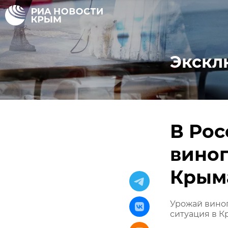
Экскл
В Ро
виног
Крым
Урожай виног
ситуация в 