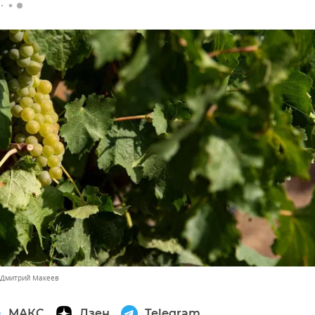
 Дмитрий Макеев
МАКС
Дзен
Telegram