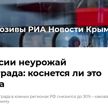
юзивы РИА Новости Кры
ссии неурожай
рада: коснется ли это
а
рада в южных регионах РФ снизился до 30% – каков
Крыму