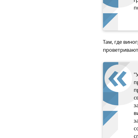
г
п
Там, где вин
проветриваютс
"
п
п
с
з
в
з
с
с