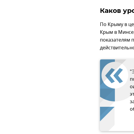
Каков ур
По Крыму в це
Крым в Минсе
показателям п
действительно
"
п
о
э
з
о