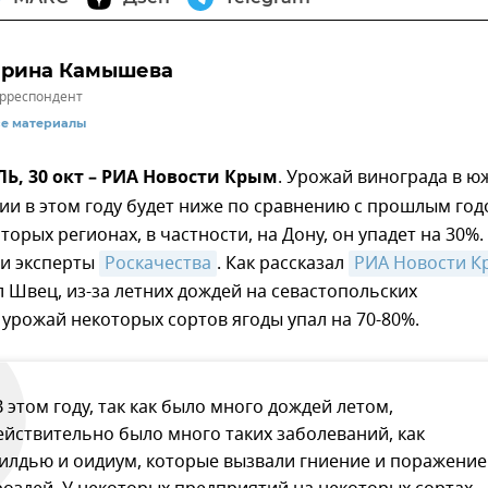
рина Камышева
рреспондент
се материалы
, 30 окт – РИА Новости Крым
. Урожай винограда в ю
ии в этом году будет ниже по сравнению с прошлым год
торых регионах, в частности, на Дону, он упадет на 30%.
и эксперты
Роскачества
. Как рассказал
РИА Новости К
 Швец, из-за летних дождей на севастопольских
урожай некоторых сортов ягоды упал на 70-80%.
В этом году, так как было много дождей летом,
ействительно было много таких заболеваний, как
илдью и оидиум, которые вызвали гниение и поражение