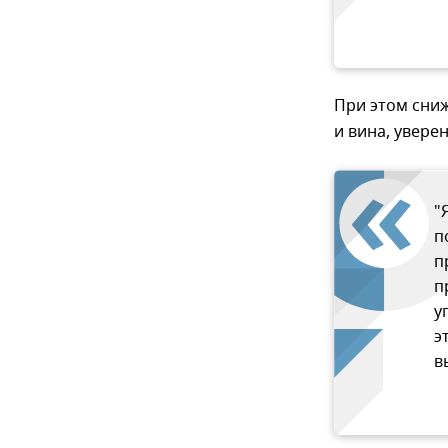
При этом сни
и вина, увере
"
п
п
п
у
э
в