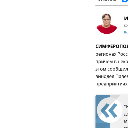
И
ко
В
СИМФЕРОПОЛЬ
регионах Росс
причем в неко
этом сообщил
винодел Павел
предприятиях 
"
д
м