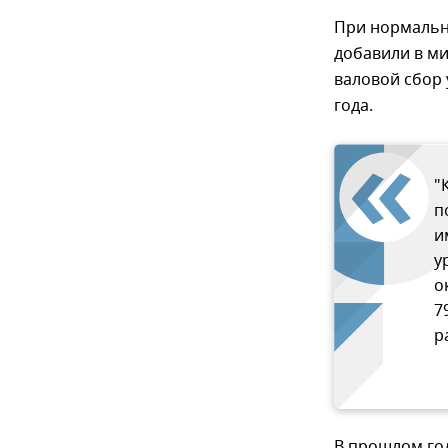
При нормальны
добавили в ми
валовой сбор 
года.
"
п
и
у
о
7
р
В прошлом год