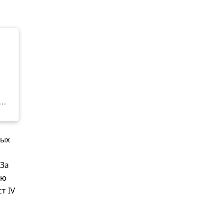
вых
"За
ую
т IV