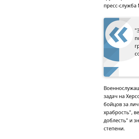
пресс-служба
"
п
г
с
Военнослужащ
задач на Херс
бойцов за лич
храбрость", в
доблесть" и з
степени.