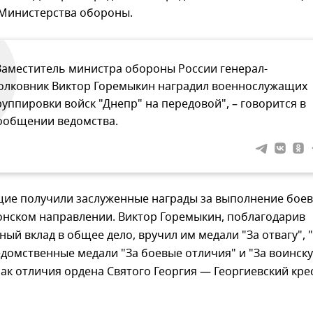
 Министерства обороны.
Заместитель министра обороны России генерал-
олковник Виктор Горемыкин наградил военнослужащих
руппировки войск "Днепр" на передовой", – говорится в
ообщении ведомства.
ие получили заслуженные награды за выполнение бое
онском направлении. Виктор Горемыкин, поблагодарив
ный вклад в общее дело, вручил им медали "За отвагу", 
едомственные медали "За боевые отличия" и "За воинск
нак отличия ордена Святого Георгия — Георгиевский крес