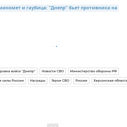
миномет и гаубица: "Днепр" бьет противника на 
ровка войск "Днепр"
Новости СВО
Министерство обороны РФ
 силы России
Награды
Герои СВО
Россия
Херсонская област