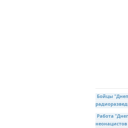
Бойцы "Днеп
радиоразвед
Работа "Днеп
неонацистов