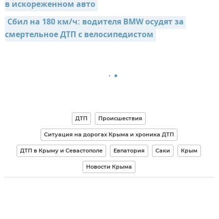
в искореженном авто
Сбил на 180 км/ч: водителя BMW осудят за 
смертельное ДТП с велосипедистом
ДТП
Происшествия
Ситуация на дорогах Крыма и хроника ДТП
ДТП в Крыму и Севастополе
Евпатория
Саки
Крым
Новости Крыма