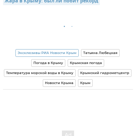
Жара в Крыму: был ли побит рекорд
Эксклюзивы РИА Новости Крым
Татьяна Любецкая
Погода в Крыму
Крымская погода
Температура морской воды в Крыму
Крымский гидрометцентр
Новости Крыма
Крым