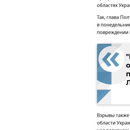
областях Укра
Так, глава П
в понедельни
повреждении 
Взрывы также
области Украи