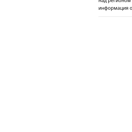
над регионом 
информация о