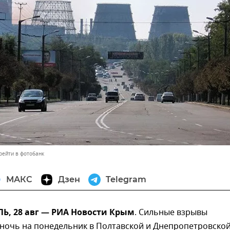
рейти в фотобанк
МАКС
Дзен
Telegram
, 28 авг — РИА Новости Крым
. Сильные взрывы
 ночь на понедельник в Полтавской и Днепропетровско