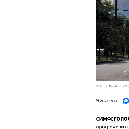
© Фото : Dogvillan
Пе
Читать в
СИМФЕРОПОЛЬ
прогремели в