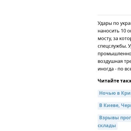
Удары по укр
наносить 10 о
мосту, за кот
спецслужбы. У
промышленност
воздушная тре
иногда - по вс
Читайте так
Ночью в Кри
В Киеве, Че
Взрывы прог
склады