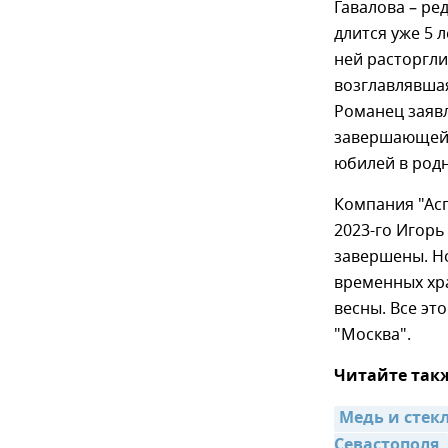
Гавалова – ре
длится уже 5 
ней расторгли
возглавлявша
Романец заявл
завершающей с
юбилей в родн
Компания "Асг
2023-го Игорь
завершены. Но
временных хр
весны. Все эт
"Москва".
Читайте так
Медь и стекл
Севастополя 