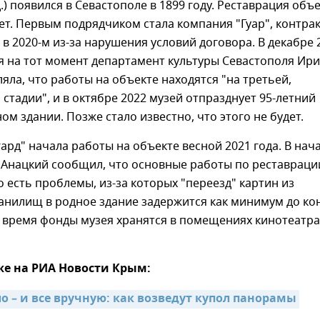
д.) появился в Севастополе в 1899 году. Реставрация объ
лет. Первым подрядчиком стала компания "Гуар", контрак
 в 2020-м из-за нарушения условий договора. В декабре 
я на тот момент департамент культуры Севастополя Ир
яла, что работы на объекте находятся "на третьей,
тадии", и в октябре 2022 музей отпразднует 95-летний
ом здании. Позже стало известно, что этого не будет.
ард" начала работы на объекте весной 2021 года. В нач
 Анацкий сообщил, что основные работы по реставраци
 есть проблемы, из-за которых "переезд" картин из
анилищ в родное здание задержится как минимум до ко
о время фонды музея хранятся в помещениях кинотеатра
же на РИА Новости Крым:
о – и все вручную: как возведут купол панорамы 