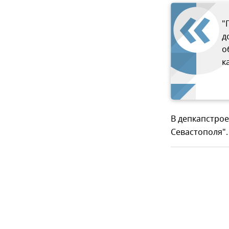
"
д
о
к
В депкапстрое
Севастополя".