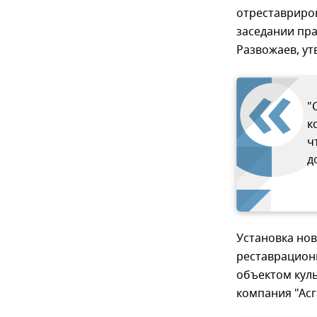
отреставриров
заседании пр
Развожаев, у
"
к
ч
д
Установка но
реставрационн
объектом куль
компания "Асг