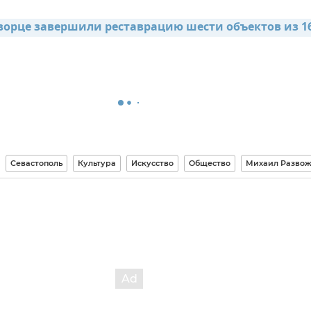
ворце завершили реставрацию шести объектов из 16
Севастополь
Культура
Искусство
Общество
Михаил Разво