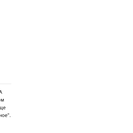
А
ом
еще
ное".