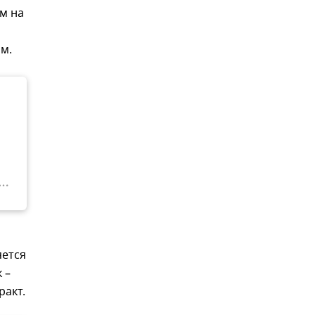
м на
м.
яется
 –
ракт.