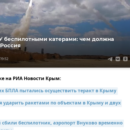
У беспилотными катерами: чем должна
 Россия
19:52
же на РИА Новости Крым:
их БПЛА пытались осуществить теракт в Крыму
я ударить ракетами по объектам в Крыму и двух 
 сбили беспилотник, аэропорт Внуково временно 