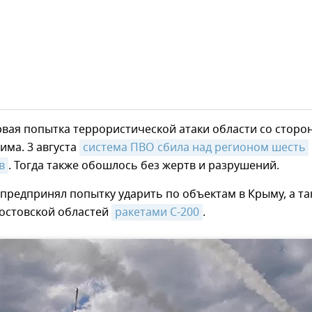
рвая попытка террористической атаки области со сторо
има. 3 августа
система ПВО сбила над регионом шесть 
в
. Тогда также обошлось без жертв и разрушений.
 предпринял попытку ударить по объектам в Крыму, а т
Ростовской областей
ракетами С-200
.