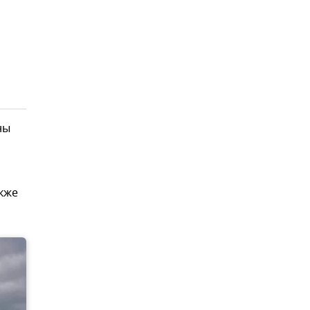
ны
акже