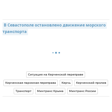
В Севастополе остановлено движение морского 
транспорта
Ситуация на Керченской переправе
Керченская паромная переправа
Керчь
Керченский пролив
Транспорт
Минтранс Крыма
Минтранс России