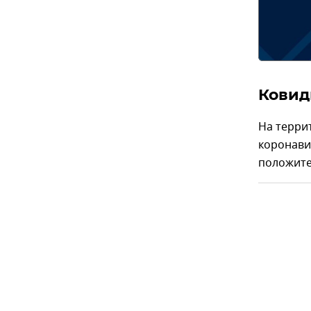
Ковид
На терри
коронави
положите