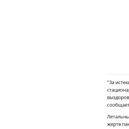
"За истек
стациона
выздорове
сообщает
Летальны
жертв пан