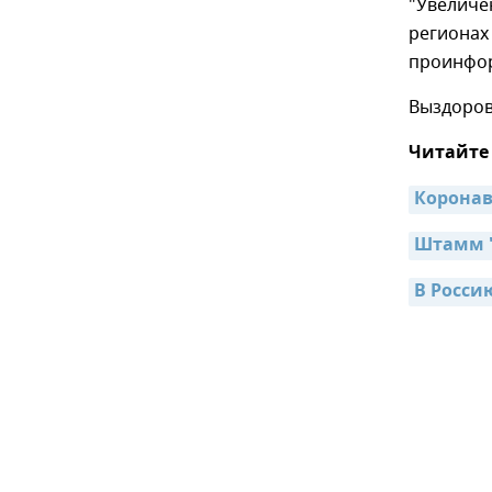
"Увеличе
регионах 
проинфор
Выздорове
Читайте
Коронав
Штамм "
В Росси