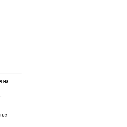
я на
-
тво