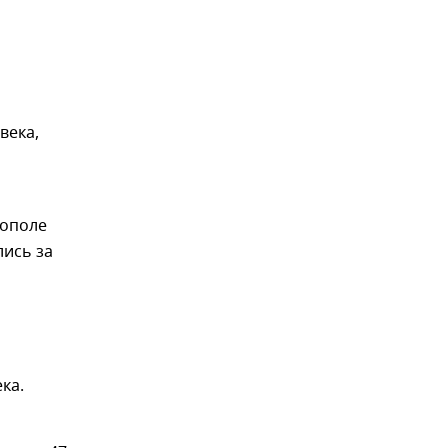
века,
тополе
лись за
ка.