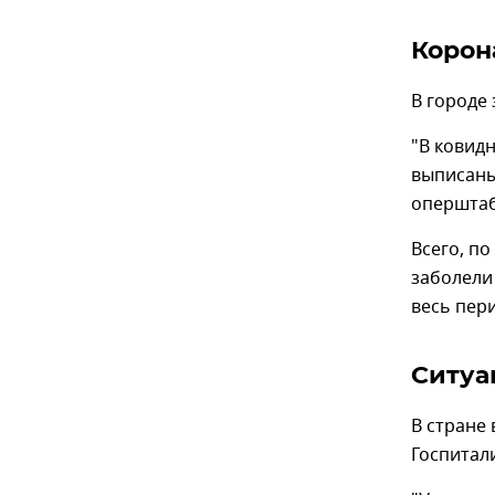
Корон
В городе
"В ковид
выписаны
оперштаб
Всего, п
заболели 
весь пери
Ситуа
В стране 
Госпитал