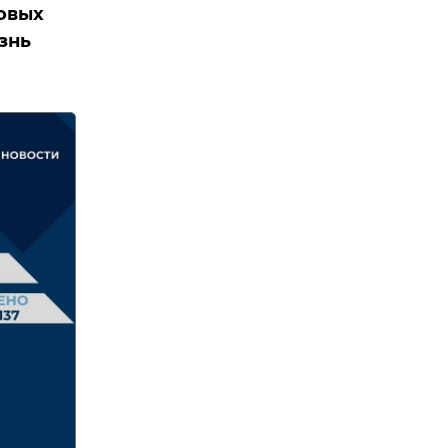
новых
знь