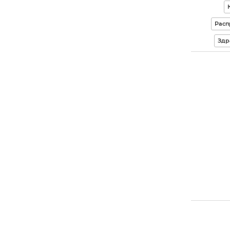
Расп
Здр