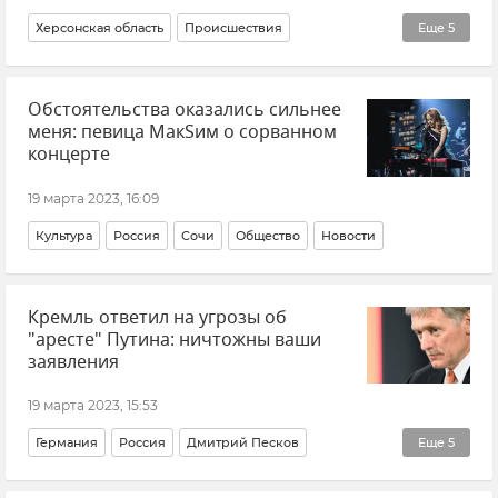
Херсонская область
Происшествия
Еще
5
Новая Каховка
Обстоятельства оказались сильнее
СК РФ (Следственный комитет Российской Федерации)
меня: певица МакSим о сорванном
Новости
Новые регионы России
Теракт
концерте
19 марта 2023, 16:09
Культура
Россия
Сочи
Общество
Новости
Кремль ответил на угрозы об
"аресте" Путина: ничтожны ваши
заявления
19 марта 2023, 15:53
Германия
Россия
Дмитрий Песков
Еще
5
Владимир Путин (политик)