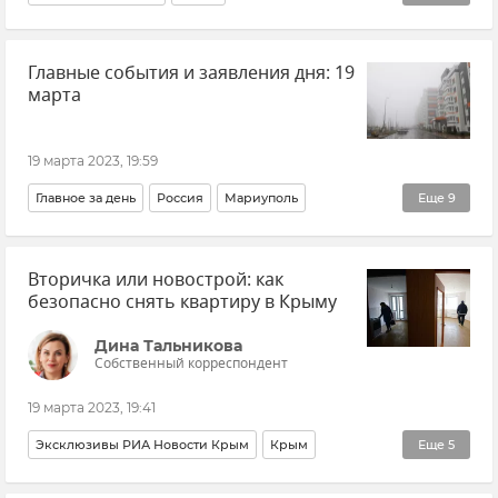
Здравоохранение в России
Россия
Новости
Главные события и заявления дня: 19
Общество
Здоровье
Мнения
марта
19 марта 2023, 19:59
Главное за день
Россия
Мариуполь
Еще
9
События в Донбассе
Белоруссия
Вторичка или новострой: как
Курская область
Обстрелы Курской области
безопасно снять квартиру в Крыму
Новая Каховка
Херсонская область
Новости СВО
Дина Тальникова
Происшествия
Новости
Собственный корреспондент
19 марта 2023, 19:41
Эксклюзивы РИА Новости Крым
Крым
Еще
5
Жилье в Крыму
Совет эксперта
Мнения