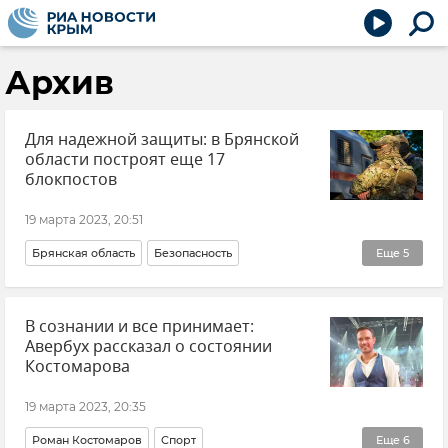
Архив
Для надежной защиты: в Брянской
области построят еще 17
блокпостов
19 марта 2023, 20:51
Брянская область
Безопасность
Еще
5
Александр Богомаз
Россия
Новости
В сознании и все принимает:
Росгвардия (Федеральная служба войск национальной гвардии Российской Федерации)
Авербух рассказал о состоянии
МВД РФ (Министерство внутренних дел Российской Федерации)
Костомарова
19 марта 2023, 20:35
Роман Костомаров
Спорт
Еще
6