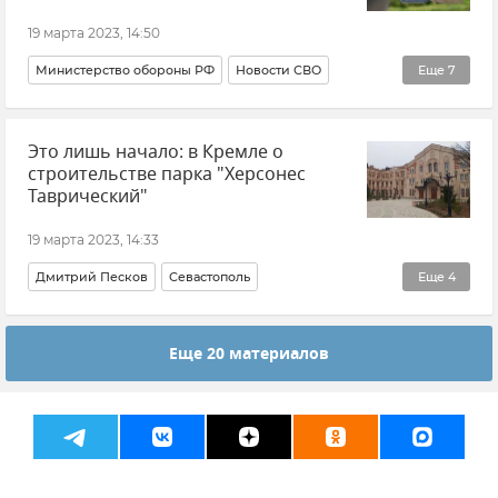
19 марта 2023, 14:50
Министерство обороны РФ
Новости СВО
Еще
7
Харьковская область
Украина
Россия
Это лишь начало: в Кремле о
Вооруженные силы России
строительстве парка "Херсонес
ВСУ (Вооруженные силы Украины)
Таврический"
Воздушно-космические силы (ВКС)
Новости
19 марта 2023, 14:33
Дмитрий Песков
Севастополь
Еще
4
Историко-археологический музей-заповедник "Херсонес Таврический"
Еще 20 материалов
Экономика
Новости
Общество