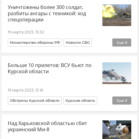
Уничтожены более 300 солдат,
Международный уголовный суд
Политика
разбиты ангары с техникой: ход
В мире
Новости
спецоперации
19 марта 2023, 15:32
Министерство обороны РФ
Новости СВО
Еще
8
Вооруженные силы России
Больше 10 прилетов: ВСУ бьют по
ВСУ (Вооруженные силы Украины)
Украина
Курской области
Запорожская область
Херсонская область
Харьковская область
События в Донбассе
19 марта 2023, 15:16
Новости
Обстрелы Курской области
Курская область
Еще
6
Роман Старовойт
Происшествия
Россия
Над Харьковской областью сбит
ВСУ (Вооруженные силы Украины)
Новости
украинский Ми-8
Общество