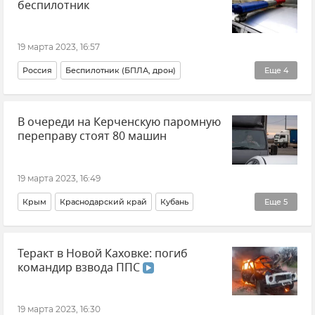
беспилотник
19 марта 2023, 16:57
Россия
Беспилотник (БПЛА, дрон)
Еще
4
Происшествия
Безопасность
Новости
В очереди на Керченскую паромную
Общество
переправу стоят 80 машин
19 марта 2023, 16:49
Крым
Краснодарский край
Кубань
Еще
5
Керченская паромная переправа
Теракт в Новой Каховке: погиб
Керченский пролив
Транспорт
Общество
командир взвода ППС
Новости
19 марта 2023, 16:30