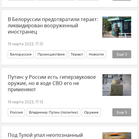
Новости Крыма
Культура
Крым
В Белоруссии предотвратили теракт:
ликвидирован вооруженный
иностранец
19 марта 2023, 17:31
Белоруссия
Происшествия
Теракт
Новости
Еще
3
В мире
Безопасность
Общество
Путин: у России есть гиперзвуковое
оружие, но в ходе СВО его не
применяют
19 марта 2023, 17:13
Россия
Владимир Путин (политик)
Оружие
Еще
5
Вооруженные силы России
Армия и флот
Под Тулой упал неопознанный
Безопасность
Новости
Новости СВО