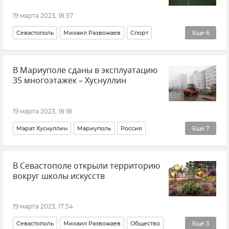
19 марта 2023, 18:57
Севастополь
Михаил Развожаев
Спорт
Еще
6
Футбол
Крымский футбол
Ялта
В Мариуполе сданы в эксплуатацию
Новости Крыма
Общество
Крым
35 многоэтажек – Хуснуллин
19 марта 2023, 18:18
Марат Хуснуллин
Мариуполь
Россия
Еще
7
Новые регионы России
В Севастополе открыли территорию
Владимир Путин посетил Мариуполь
Новости
вокруг школы искусств
Общество
Жилье
Ремонт дорог
События в Донбассе
19 марта 2023, 17:54
Севастополь
Михаил Развожаев
Общество
Еще
3