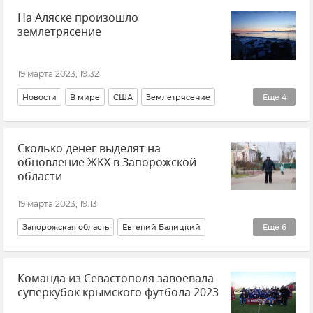
На Аляске произошло
Общество
Симферополь
землетрясение
19 марта 2023, 19:32
Новости
В мире
США
Землетрясение
Еще
4
Происшествия
Новости
Общество
Аляска
Сколько денег выделят на
обновление ЖКХ в Запорожской
области
19 марта 2023, 19:13
Запорожская область
Евгений Балицкий
Еще
6
Новые регионы России
ЖКХ
Экономика
Команда из Севастополя завоевала
Новости
Общество
Россия
суперкубок крымского футбола 2023