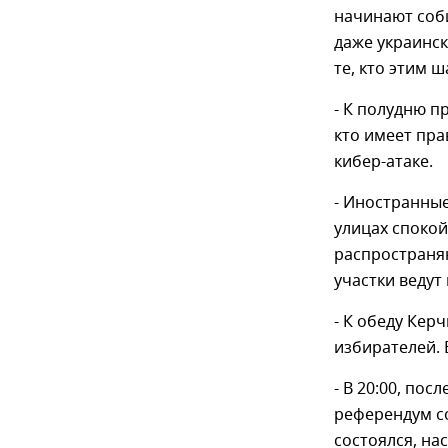
начинают соб
даже украинск
те, кто этим 
- К полудню п
кто имеет пра
кибер-атаке.
- Иностранные
улицах спокой
распространяю
участки ведут
- К обеду Кер
избирателей. 
- В 20:00, по
референдум со
состоялся, на