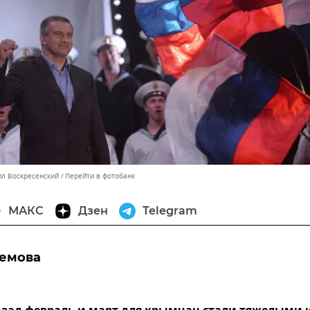
ил Воскресенский
Перейти в фотобанк
МАКС
Дзен
Telegram
ремова