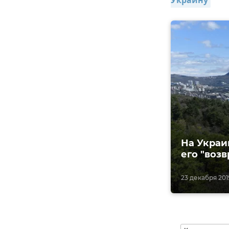
Украину
На Украи
его "воз
23 декабря 2019