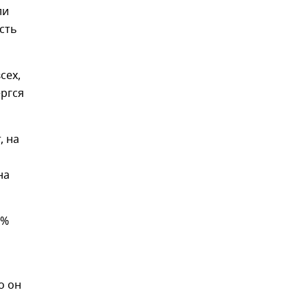
ли
сть
сех,
ергся
, на
на
6%
о он