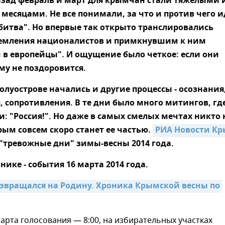
азад февраль и март для крымчан стали тяжелыми 
есяцами. Не все понимали, за что и против чего и
итва". Но впервые так открыто транслировались
ремления националистов и примкнувшим к ним
в европейцы". И ощущение было четкое: если они
му не поздоровится.
полуострове начались и другие процессы - осознания
 сопротивления. В те дни было много митингов, гд
: "Россия!". Но даже в самых смелых мечтах никто 
рым совсем скоро станет ее частью.
РИА Новости К
"тревожные дни" зимы-весны 2014 года.
нике - события 16 марта 2014 года.
звращался на Родину. Хроника Крымской весны по 
старта голосования — 8:00, на избирательных участках