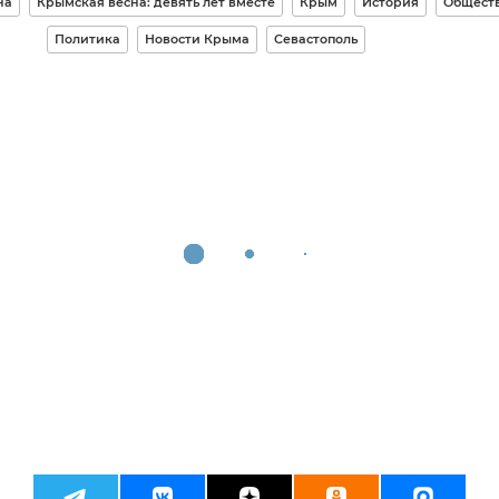
на
Крымская весна: девять лет вместе
Крым
История
Общест
Политика
Новости Крыма
Севастополь