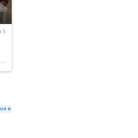
Подсчет голосов в на избирательном участке в
 5
Симферопольском городском театре эстрады.
© РИА Новости . Андрей Стенин
Перейти в фотобанк
а в 