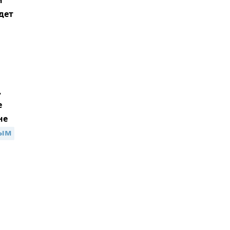
и
дет
,
е
не
рым