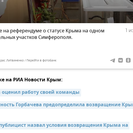
е на референдуме о статусе Крыма на одном
1
из
ельных участков Симферополя.
арас Литвиненко
Перейти в фотобанк
же на РИА Новости Крым:
 оценил работу своей команды
тность Горбачева предопределила возвращение Крым
публицист назвал условия возвращения Крыма на 