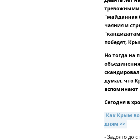
Девять лет н
тревожными м
"майданная б
чаяния и ст
"кандидатам 
победят, Кры
Но тогда на 
объединения,
скандировали
думал, что К
вспоминают 
Сегодня в хро
Как Крым во
дням >>
- Задолго до 