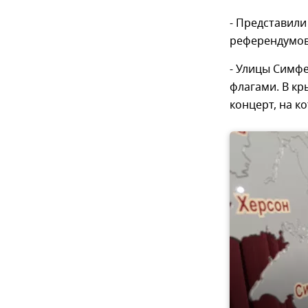
- Представили
референдумов
- Улицы Симф
флагами. В к
концерт, на к