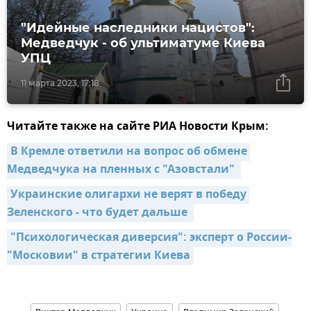
"Идейные наследники нацистов":
Медведчук - об ультиматуме Киева
УПЦ
11 марта 2023, 17:18
Читайте также на сайте РИА Новости Крым:
В Кремле ответили на вопрос об обмене 
Медведчука на пленных с "Азовстали" 
Украинские олигархи не верят в победу 
Зеленского - что будет дальше 
"Психологическая диверсия": эксперт о России-
"Московии" в стратегии Киева