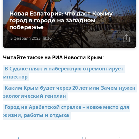
Новая Евпатория: что даст Крыму
город в городе на западном
побережье
13 февраля 2023, 18:36
Читайте также на РИА Новости Крым:
В Судаке пляж и набережную отремонтирует 
инвестор
Каким Крым будет через 20 лет или Зачем нужен 
экологический генплан
Город на Арабатской стрелке – новое место для 
жизни, работы и отдыха