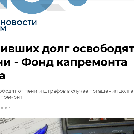
ивших долг освободя
ни - Фонд капремонта
а
бодят от пени и штрафов в случае погашения долга
апремонт