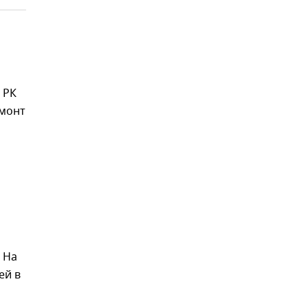
 РК
емонт
 На
ей в