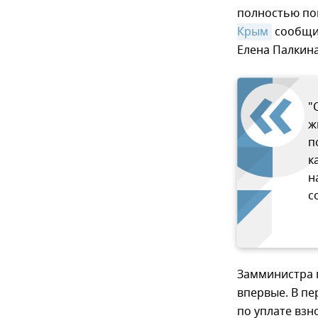
полностью пог
Крым
сообщи
Елена Палкина
"
ж
п
к
н
с
Замминистра п
впервые. В п
по уплате взн