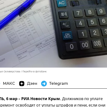
лья Селиверстова
Перейти в фотобанк
МАКС
Дзен
Telegram
, 6 мар – РИА Новости Крым.
Должников по уплате
премонт освободят от уплаты штрафов и пени, если они