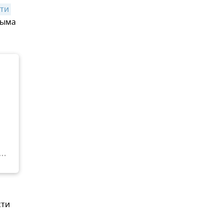
ти 
рыма
сти