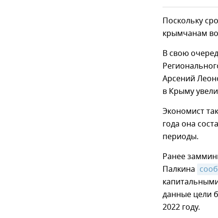
Поскольку ср
крымчанам во
В свою очере
Региональног
Арсений Леон
в Крыму увелич
Экономист так
года она сост
периоды.
Ранее заммин
Палкина
соо
капитальными
данные цели б
2022 году.