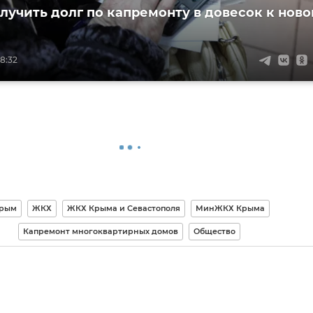
олучить долг по капремонту в довесок к ново
8:32
рым
ЖКХ
ЖКХ Крыма и Севастополя
МинЖКХ Крыма
Капремонт многоквартирных домов
Общество