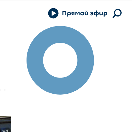
т
 по