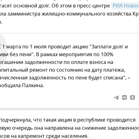
асят основной долг. Об этом в пресс-центре
РИА Новос
ла замминистра жилищно-коммунального хозяйства К
.
С 1 марта по 1 июля проводит акцию "Заплати долг и
иви без пени". В рамках мероприятия по 100%
огашении задолженности по оплате взноса на
апитальный ремонт по состоянию на дату платежа,
ачисленная задолженность по пене будет списана", –
ообщила Палкина.
одчеркнула, что такая акция в республике проводится
ервую очередь она направлена на снижение задолженно
осов на капремонт среди населения.