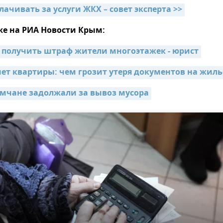
лачивать за услуги ЖКХ – совет эксперта >>
же на РИА Новости Крым:
т получить штраф жители многоэтажек - юрист
 нет квартиры: чем грозит утеря документов на жиль
мчане задолжали за вывоз мусора