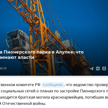
а Пионерского парка в Алупке: что
нимают власти
18:59
ственном комитете РФ
сообщили
, что ведомство прове
социальных сетей о планах по застройке Пионерского 
 находится братская могила красноармейцев, погибших в
й Отечественной войны.