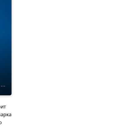
рит
парка
о