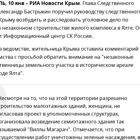
, 10 янв – РИА Новости Крым
. Глава Следственного
лександр Бастрыкин поручил руководству следственног
Крыму возбудить и расследовать уголовное дело по
незаконном строительстве жилого комплекса в Ялте. О
т Информационный центр СК России.
в ведомстве, жительница Крыма оставила комментарий 
мства с просьбой обратить внимание на "незаконные
твенницы земельного участка в историческом ареале
оде Ялта".
Несмотря на то, что на этой территории разрешено
троительство малоэтажных зданий, женщина, не
огласовав проект в уполномоченных структурах,
рганизовала возведение семиэтажного здания так
азываемой "Виллы Магарач". Отмечается, что при
существлении работ уничтожены зеленые насаждения, 