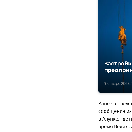
Застройк
предпри
9 января 2023, 
Ранее в След
сообщения из 
в Алупке, где
время Велико