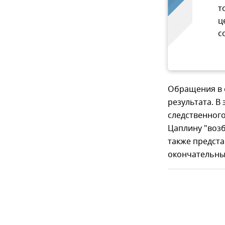
т
ц
с
Обращения в 
результата. В
следственног
Цаплину "возб
также предста
окончательных