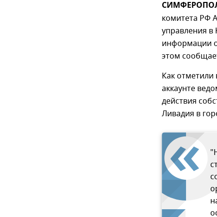
СИМФЕРОПОЛЬ
комитета РФ А
управления в 
информации о 
этом сообщае
Как отметили 
аккаунте ведо
действия собс
Ливадия в гор
"
с
с
о
н
о