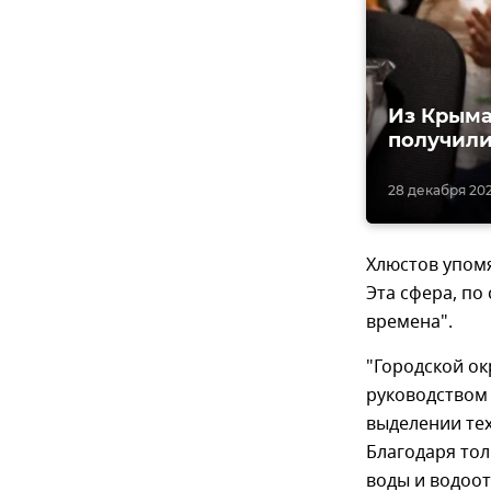
Из Крыма
получили
28 декабря 2022
Хлюстов упом
Эта сфера, по
времена".
"Городской ок
руководством
выделении те
Благодаря то
воды и водоот