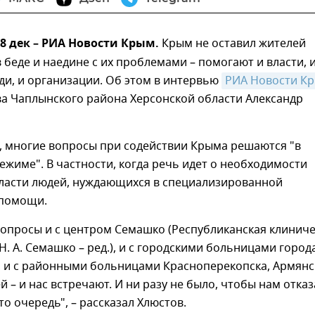
 дек – РИА Новости Крым.
Крым не оставил жителей
беде и наедине с их проблемами – помогают и власти, 
и, и организации. Об этом в интервью
РИА Новости К
ва Чаплынского района Херсонской области Александр
, многие вопросы при содействии Крыма решаются "в
жиме". В частности, когда речь идет о необходимости
бласти людей, нуждающихся в специализированной
 помощи.
опросы и с центром Семашко (Республиканская клиниче
Н. А. Семашко – ред.), и с городскими больницами город
 и с районными больницами Красноперекопска, Армянс
 – и нас встречают. И ни разу не было, чтобы нам отка
то очередь", – рассказал Хлюстов.