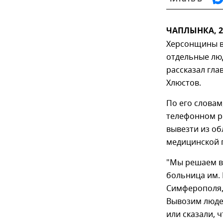
ЧАПЛЫНКА, 28
Херсонщины в 
отдельные люд
рассказал гла
Хлюстов.
По его словам
телефонном ре
вывезти из о
медицинской
"Мы решаем в
больница им. 
Симферополя,
Вывозим людей
или сказали, ч