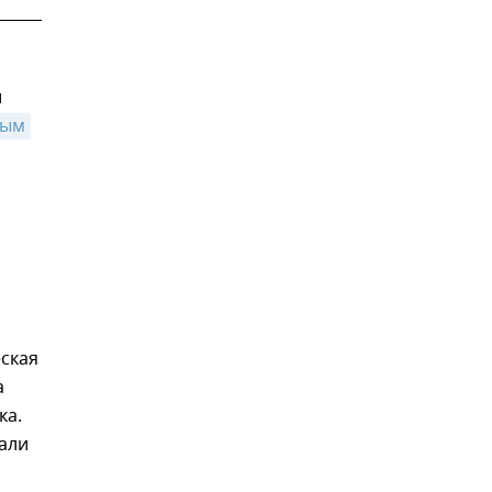
и
рым
ская
а
ка.
зали