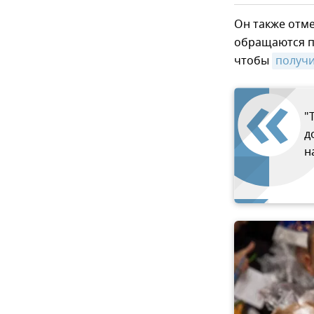
Он также отм
обращаются п
чтобы
получ
"
д
н