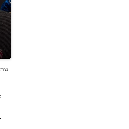
тва.
с
у