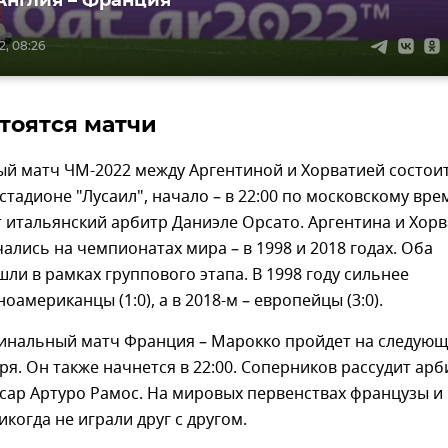
Англия – Франция
2, 08:26
стоятся матчи
й матч ЧМ-2022 между Аргентиной и Хорватией состои
 стадионе "Лусаил", начало – в 22:00 по московскому вре
 итальянский арбитр Даниэле Орсато. Аргентина и Хор
ались на чемпионатах мира – в 1998 и 2018 годах. Оба
ли в рамках группового этапа. В 1998 году сильнее
оамериканцы (1:0), а в 2018-м – европейцы (3:0).
инальный матч Франция – Марокко пройдет на следую
бря. Он также начнется в 22:00. Соперников рассудит арб
сар Артуро Рамос. На мировых первенствах французы и
когда не играли друг с другом.