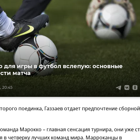
о для игры в футбол вслепую: основные
сти матча
, 20:45
второго поединка, Газзаев отдает предпочтение сборной
команда Марокко – главная сенсация турнира, они уже с
я в четверку лучших команд мира. Марроканцы в