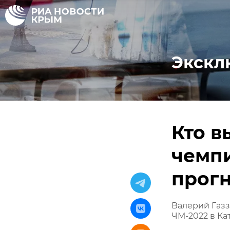
Экскл
Кто в
чемпи
прогн
Валерий Газ
ЧМ-2022 в Ка