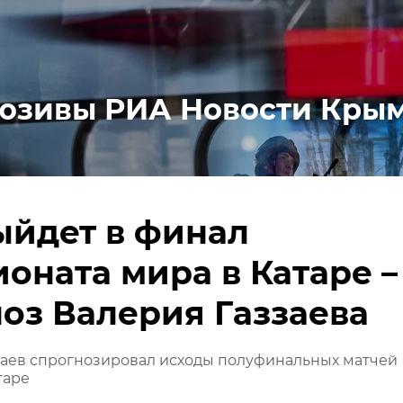
юзивы РИА Новости Кры
ыйдет в финал
оната мира в Катаре –
оз Валерия Газзаева
заев спрогнозировал исходы полуфинальных матчей
таре