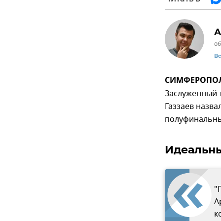
А
об
В
СИМФЕРОПОЛЬ,
Заслуженный т
Газзаев назв
полуфинальны
Идеальн
"
А
к