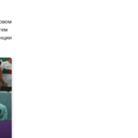
ровом
 тем
анции