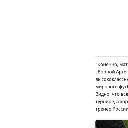
"Конечно, мат
сборной Арген
высококлассны
мирового фут
Видно, что вс
турнире, а хо
тренер Росси