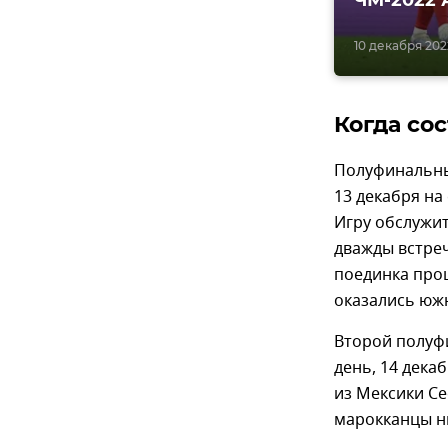
ЧМ-2022 
10 декабря 202
Когда со
Полуфинальны
13 декабря на
Игру обслужит
дважды встреч
поединка прош
оказались южн
Второй полуф
день, 14 дека
из Мексики Се
марокканцы ни