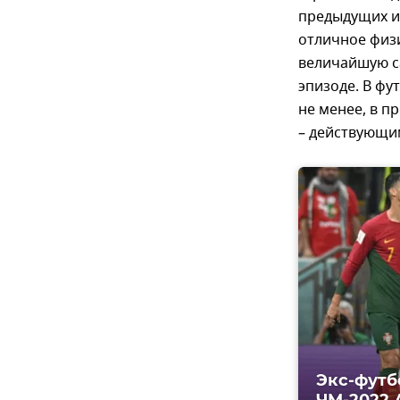
предыдущих иг
отличное физ
величайшую са
эпизоде. В фу
не менее, в 
– действующи
Экс-футб