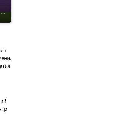
тся
мени.
ватия
щий
итр