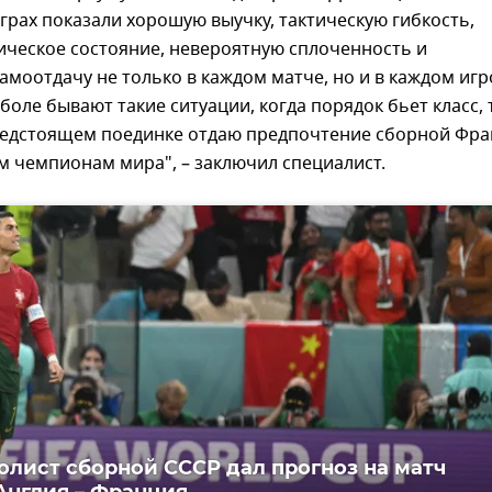
рах показали хорошую выучку, тактическую гибкость,
ическое состояние, невероятную сплоченность и
моотдачу не только в каждом матче, но и в каждом иг
тболе бывают такие ситуации, когда порядок бьет класс,
предстоящем поединке отдаю предпочтение сборной Фр
м чемпионам мира", – заключил специалист.
олист сборной СССР дал прогноз на матч