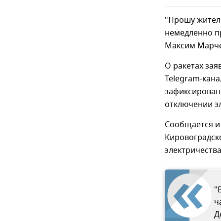
"Прошу жител
немедленно пр
Максим Марчен
О ракетах зая
Telegram-кана
зафиксирована
отключении эл
Сообщается и 
Кировоградско
электричества
"
ч
Д