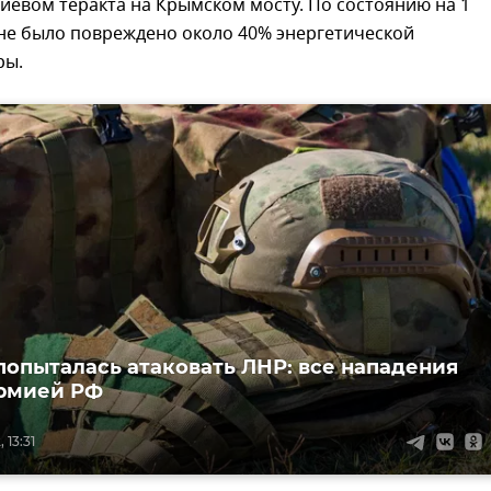
иевом теракта на Крымском мосту. По состоянию на 1
ане было повреждено около 40% энергетической
ры.
попыталась атаковать ЛНР: все нападения
рмией РФ
 13:31