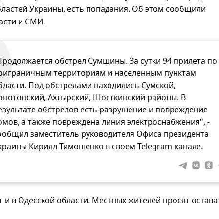
бластей Украины, есть попадания. Об этом сообщили
асти и СМИ.
Продолжается обстрел Сумщины. За сутки 94 прилета по
риграничным территориям и населенным пунктам
бласти. Под обстрелами находились Сумской,
онотопский, Ахтырский, Шосткинский районы. В
езультате обстрелов есть разрушение и повреждение
омов, а также повреждена линия электроснабжения", -
ообщил заместитель руководителя Офиса президента
краины Кирилл Тимошенко в своем Telegram-канале.
 и в Одесской области. Местных жителей просят остава