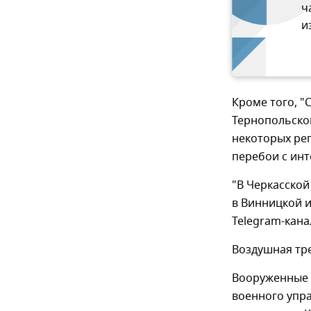
ч
и
Кроме того, "
Тернопольской
некоторых рег
перебои с инт
"В Черкасской
в Винницкой и
Telegram-кана
Воздушная тре
Вооруженные 
военного упра