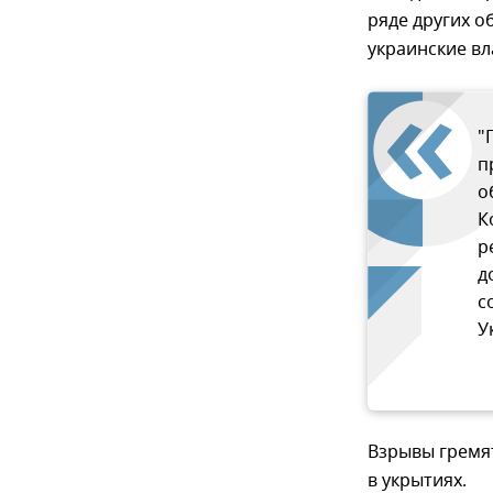
ряде других о
украинские вл
"
п
о
К
р
д
с
У
Взрывы гремят
в укрытиях.