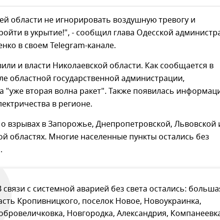
ей области не игнорировать воздушную тревогу и
ойти в укрытие!", - сообщил глава Одесской администр
ко в своем Telegram-канале.
вили и власти Николаевской области. Как сообщается в
ле областной государственной администрации,
 "уже вторая волна ракет". Также появилась информац
ектричества в регионе.
о взрывах в Запорожье, Днепропетровской, Львовской 
й областях. Многие населенные пункты остались без
.
В связи с системной аварией без света остались: больша
асть Кропивницкого, поселок Новое, Новоукраинка,
обровеличковка, Новгородка, Александрия, Компанеевка