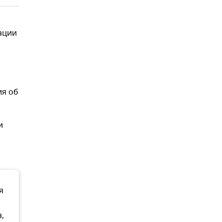
ации
ия об
и
я
,