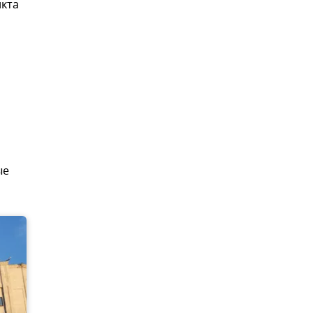
нкта
ые