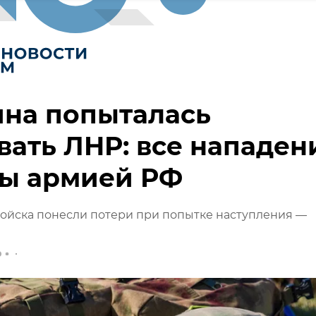
ина попыталась
вать ЛНР: все нападен
ты армией РФ
ойска понесли потери при попытке наступления —