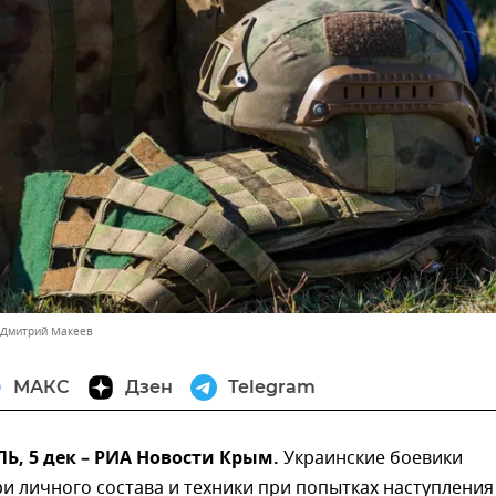
 Дмитрий Макеев
МАКС
Дзен
Telegram
, 5 дек – РИА Новости Крым.
Украинские боевики
и личного состава и техники при попытках наступления