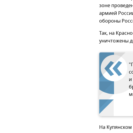
зоне проведен
армией Росси
обороны Росс
Так, на Крас
уничтожены д
"
с
и
б
м
На Купянском 