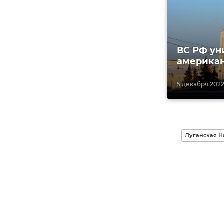
ВС РФ ун
американ
5 декабря 2022,
Луганская Н