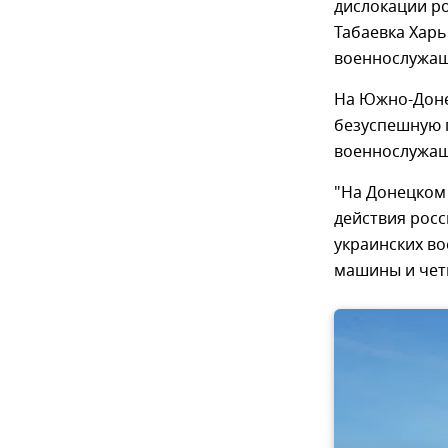
дислокации ро
Табаевка Харь
военнослужащ
На Южно-Доне
безуспешную п
военнослужащ
"На Донецком
действия росс
украинских в
машины и чет