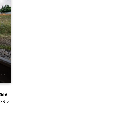
вые
29-й