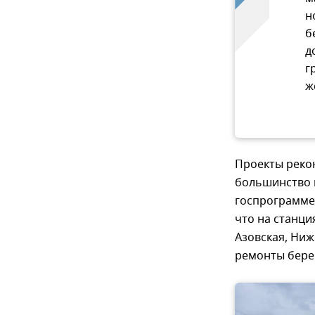
н
б
д
г
ж
Проекты реко
большинство и
госпрограмме
что на станци
Азовская, Ниж
ремонты берег