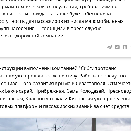
ормам технической эксплуатации, требованиям по
езопасности граждан, а также будет обеспечена
оступность для пассажиров из числа маломобильных
рупп населения", - сообщили в пресс-службе
елезнодорожной компании.
нструкции выполнены компанией "Сибгипротранс",
з них уже прошли госэкспертизу. Работы проведут по
 социального развития Крыма и Севастополя. Отмечает
ях Бахчисарай, Прибрежная, Семь Колодезей, Пресново
негорская, Краснофлотская и Кировская уже проведены
овых платформ и пассажирских зданий за счет средств