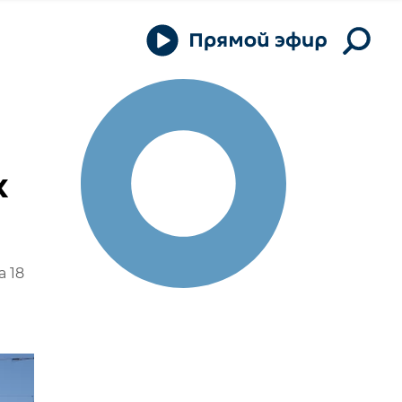
х
 18