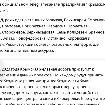
в официальном Telegram-канале предприятия "Крымски
ги".
, речь идет о станциях Азовская, Бахчисарай, Ефремов
, Почтовая, Прибрежная, Феодосия, Пролетная,
 Сторожевое, Верхнесадовая, Семь Колодезей, Бранное
 30-й км, Новофедоровка, Останино, Кировская и
я. Реконструкция коснется островных платформ, для
уются значительные ресурсы:
С 2023 года Крымская железная дорога приступит к
еализации данных проектов. По каждому будут приняты
еобходимые решения: при необходимости будут
асширены островные платформы, переустроены
елезнодорожные пути, контактная сеть и устройства
игнализации, централизации и блокировки. В результате
асштабной работы все платформы будут приведены к