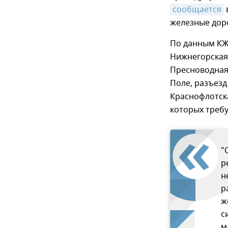
сообщается
железные доро
По данным КЖД
Нижнегорская
Пресноводная,
Поле, разъезд
Краснофлотска
которых треб
"
р
н
р
ж
с
м