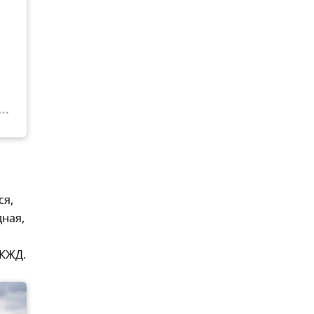
ся,
дная,
 КЖД.