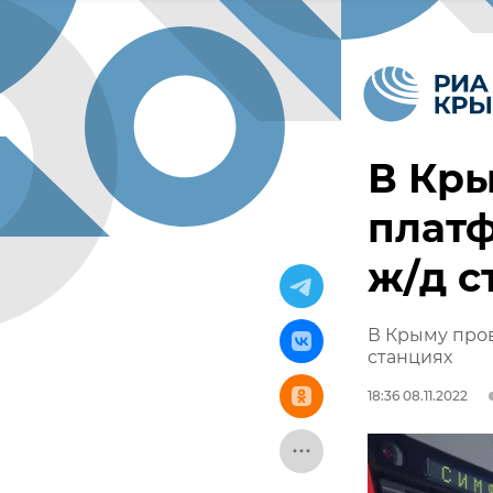
В Кр
платф
ж/д с
В Крыму про
станциях
18:36 08.11.2022