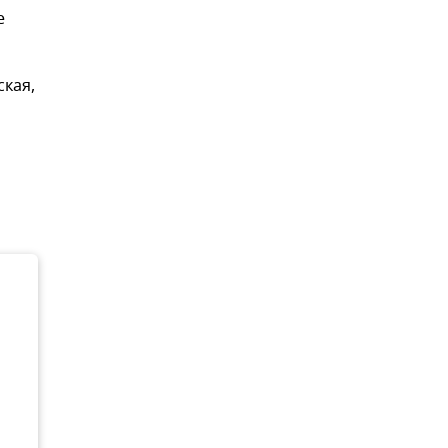
е
ская,