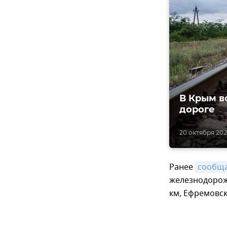
В Крым в
дороге
20 октября 2022
Ранее
сообщ
железнодорожн
км, Ефремовск