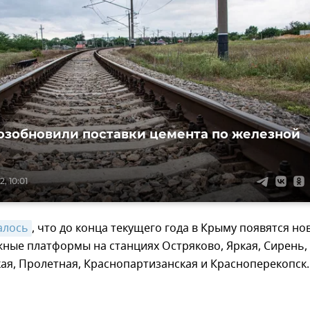
озобновили поставки цемента по железной
, 10:01
алось
, что до конца текущего года в Крыму появятся но
ые платформы на станциях Остряково, Яркая, Сирень, 
ая, Пролетная, Краснопартизанская и Красноперекопск.