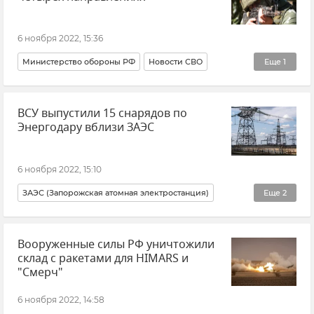
6 ноября 2022, 15:36
Министерство обороны РФ
Новости СВО
Еще
1
ВСУ (Вооруженные силы Украины)
ВСУ выпустили 15 снарядов по
Энергодару вблизи ЗАЭС
6 ноября 2022, 15:10
ЗАЭС (Запорожская атомная электростанция)
Еще
2
ВСУ (Вооруженные силы Украины)
Вооруженные силы РФ уничтожили
Министерство обороны РФ
склад с ракетами для HIMARS и
"Смерч"
6 ноября 2022, 14:58