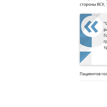
стороны ВСУ,
"
р
Г
г
т
Пациентов го