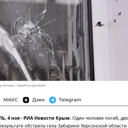
ор Антонюк
Перейти в фотобанк
МАКС
Дзен
Telegram
, 4 ноя - РИА Новости Крым.
Один человек погиб, дв
результате обстрела села Забарино Херсонской области 