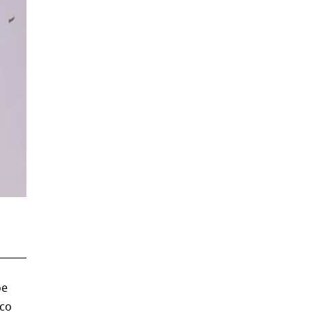
ое
со