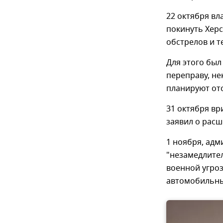
22 октября в
покинуть Херс
обстрелов и т
Для этого бы
переправу, не
планируют отс
31 октября вр
заявил о расш
1 ноября, адм
"незамедлител
военной угроз
автомобильны