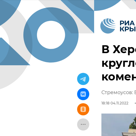
В Хер
круг
комен
Стремоусов: 
18:18 04.11.2022