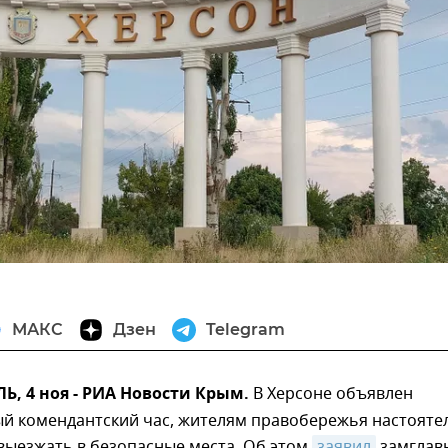
МАКС
Дзен
Telegram
, 4 ноя - РИА Новости Крым.
В Херсоне объявлен
ый комендантский час, жителям правобережья настояте
выезжать в безопасные места. Об этом
заявил
замглав