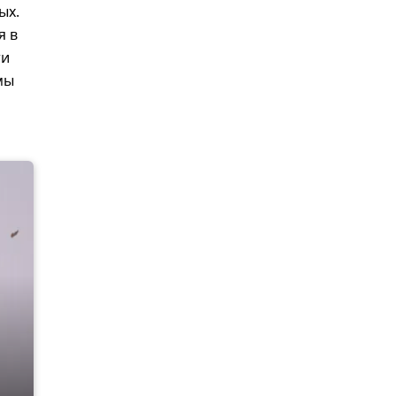
ых.
я в
ти
мы