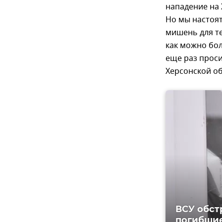
нападение на 
Но мы настоя
мишень для те
как можно бо
еще раз проси
Херсонской об
ВСУ обст
погибши