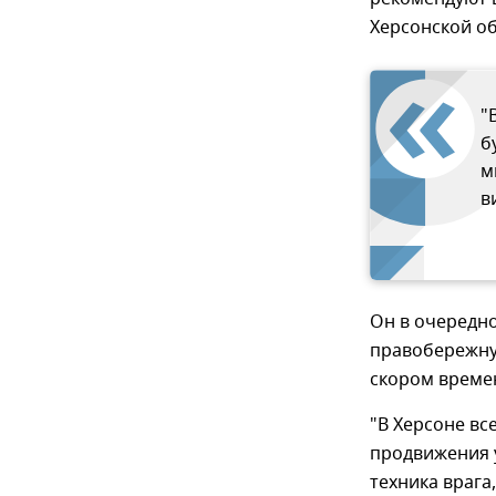
Херсонской об
"
б
м
в
Он в очередн
правобережную
скором време
"В Херсоне вс
продвижения у
техника врага