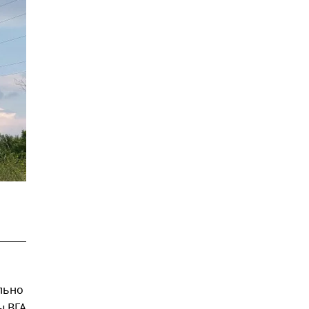
льно
ы ВГА