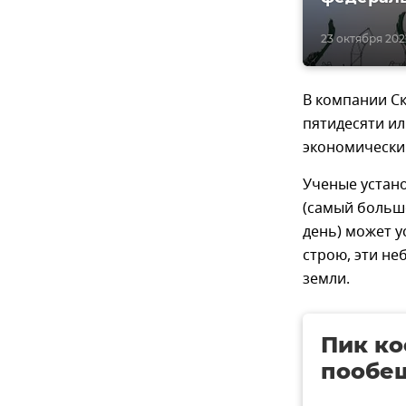
23 октября 2022
В компании Ск
пятидесяти ил
экономически
Ученые устан
(самый больш
день) может у
строю, эти не
земли.
Пик ко
пообещ