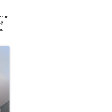
иков
ой
ых