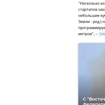
"Несколько ко
стартапов за
небольшие куб
Земли - ред.) 
программируе
метров", –
пи
С "Восто
федераль