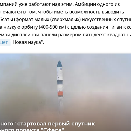
мпаний уже работают над этим. Амбиции одного из
ключаются в том, чтобы иметь возможность выводить
саты (формат малых (сверхмалых) искусственных спутн
на низкую орбиту (400-500 км) с целью создания гигантск
мой дисплейной панели размером пятьдесят квадратн
шет 
"Новая наука".
чного" стартовал первый спутник
ного проекта "Сфера"