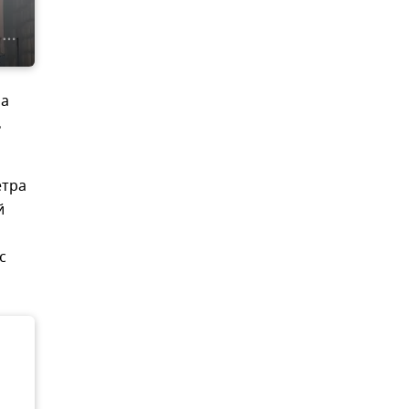
на
ь
етра
й
с