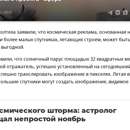
, 09:51
олтеха заявили, что космическая реклама, основанная 
и более малых спутниках, летающих строем, может быт
 выгодной.
овили, что солнечный парус площадью 32 квадратных м
ой отражатель, успешно установленный на сегодняшни
спешно транслировать изображение в пикселях. Летая в
большие спутники могут создать изображение, видимое 
смического шторма: астролог
ал непростой ноябрь