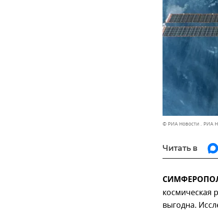
© РИА Новости . РИА 
Читать в
СИМФЕРОПОЛЬ
космическая р
выгодна. Иссл