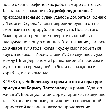
после океанографических работ в море Лаптевых.
Так начался знаменитый
дрейф ледоколов
. С
приходом весны до суден удалось добраться, однако
у "Георгия Седова" льды повредили руль, и он не
смог выйти по прорубленному пути. После этого
было принято решение превратить корабль в
плавучую полярную станцию. Это плавание длилось
до января 1940 года, когда к судну смог пробиться
другой ледокол "Иосиф Сталин". Это случилось уже
между Шпицбергеном и Гренландией. За героизм и
мужество во время дрейфа были награждены и
корабль, и его команда.
В 1958 году
Нобелевскую премию по литературе
присудили Борису Пастернаку
за роман "Доктор
Живаго". В официальной формулировке это звучало
так: "За значительные достижения в современной
лирической поэзии, а также за продолжение