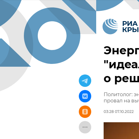
Энерг
"идеа
о ре
Политолог: э
провал на вы
03:28 07.10.2022