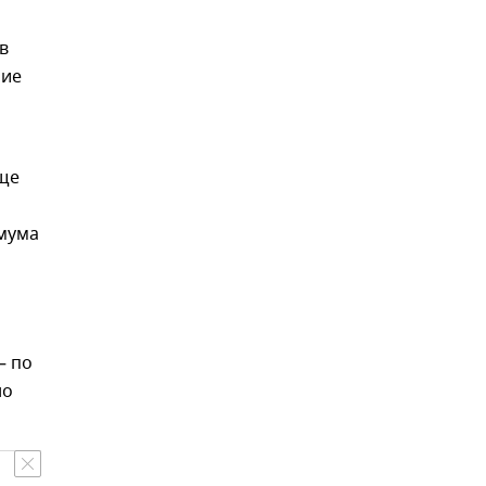
в
ние
еще
имума
– по
но