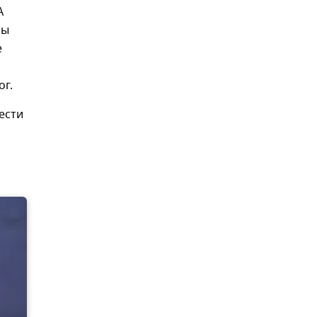
А
бы
е
ог.
ести