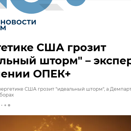
етике США грозит
льный шторм" – экспе
шении ОПЕК+
нергетике США грозит "идеальный шторм", а Демпар
борах