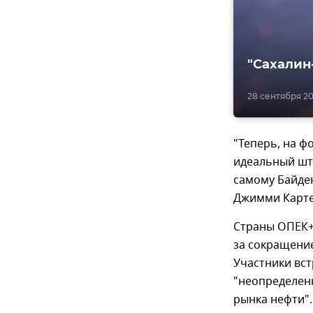
"Сахалин
28 сентября 202
"Теперь, на ф
идеальный што
самому Байден
Джимми Картер
Страны ОПЕК+ 
за сокращение
Участники вст
"неопределен
рынка нефти".