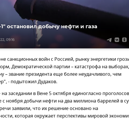
-1" остановил добычу нефти и газа
2, 09:16
оне санкционных войн с Россией, рынку энергетики гроз
рм, Демократической партии – катастрофа на выборах,
у – звание президента еще более неудачливого, чем
", - подытожил Дудаков.
на заседании в Вене 5 октября единогласно проголосо
 с ноября добычи нефти на два миллиона баррелей в су
речи заявили, что их решение основано на
ности, которая окружает перспективы мировой экономи