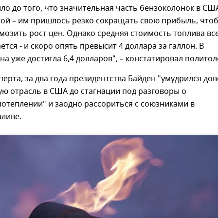
ло до того, что значительная часть бензоколонок в СШ
ной – им пришлось резко сокращать свою прибыль, что
мозить рост цен. Однако средняя стоимость топлива вс
тся - и скоро опять превысит 4 доллара за галлон. В
а уже достигла 6,4 долларов", – констатировал политол
перта, за два года президентства Байден "умудрился дов
ю отрасль в США до стагнации под разговоры о
отеплении" и заодно рассориться с союзниками в
аливе.