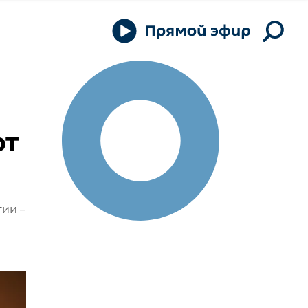
рт
тии –