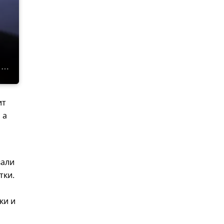
ит
 а
вали
тки.
ки и