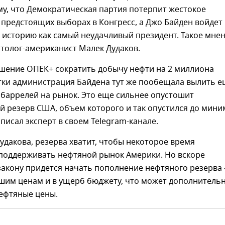
му, что Демократическая партия потерпит жестокое
предстоящих выборах в Конгресс, а Джо Байден войдет 
 историю как самый неудачливый президент. Такое мне
толог-американист Малек Дудаков.
ешение ОПЕК+ сократить добычу нефти на 2 миллиона
утки администрация Байдена тут же пообещала вылить 
 баррелей на рынок. Это еще сильнее опустошит
й резерв США, объем которого и так опустился до мин
написал эксперт в своем Telegram-канале.
удакова, резерва хватит, чтобы некоторое время
 поддерживать нефтяной рынок Америки. Но вскоре
закону придется начать пополнение нефтяного резерва 
шим ценам и в ущерб бюджету, что может дополнитель
нефтяные цены.