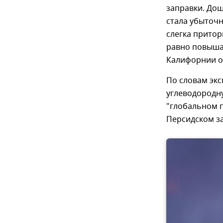
заправки. Дош
стала убыточ
слегка притор
равно повышае
Калифорнии он
По словам экс
углеводородну
"глобальном п
Персидском з