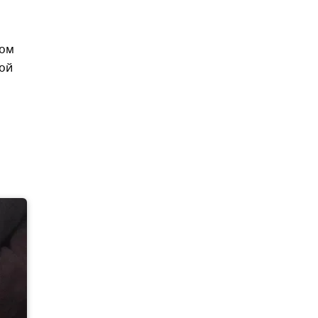
том
ой