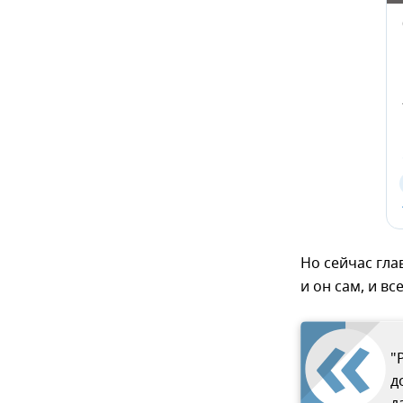
Но сейчас гла
и он сам, и в
"
д