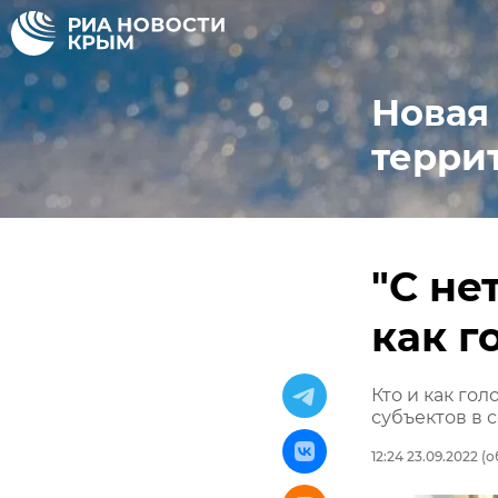
Новая
терри
"С не
как г
Кто и как го
субъектов в 
12:24 23.09.2022
(о