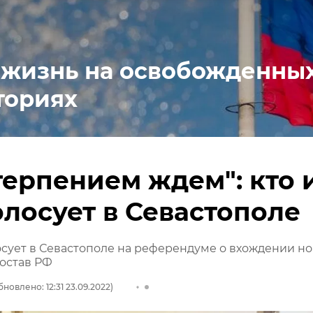
 жизнь на освобожденны
ториях
терпением ждем": кто 
олосует в Севастополе
лосует в Севастополе на референдуме о вхождении н
состав РФ
бновлено: 12:31 23.09.2022)