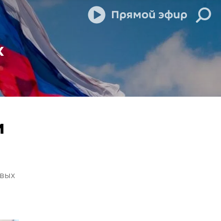
х
и
овых