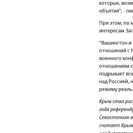
которые, возм
объятия", - пи
При этом, по 
интересам Зап
"Вашингтон и
отношений с Р
военного конф
отношениям с
подрывает все
над Россией,
режиму реальн
Крым стал рос
года референд
Севастополя в
считает Крым 