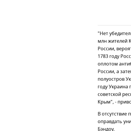
"Нет убедител
млн жителей 
России, вероя
1783 году Рос
оплотом анти
России, а зат
полуостров Ук
году Украина 
советской рес
Крым", - прив
В отсутствие 
оправдать уни
Бэндоу.