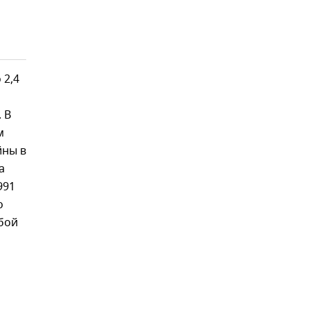
 2,4
 В
м
йны в
а
991
о
обой