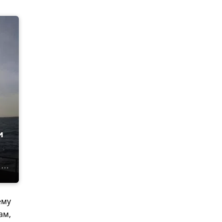
и
ему
ам,