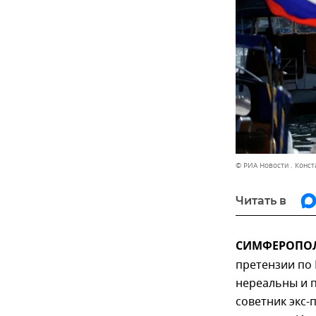
© РИА Новости . Конс
Читать в
СИМФЕРОПОЛЬ
претензии по 
нереальны и 
советник экс