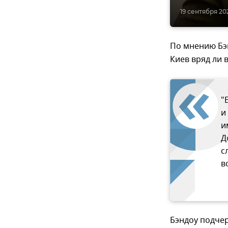
19 сентября 20
По мнению Бэ
Киев вряд ли 
"
и
и
Д
с
в
Бэндоу подчер