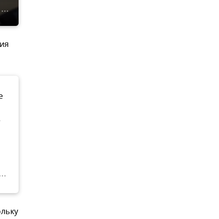
жия
е
е
ольку