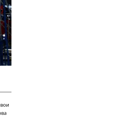
свои
ова