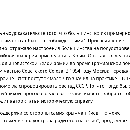
ьных доказательств того, что большинство из примерно
Крыма хотят быть "освобожденными". Присоединение к
тно, отражало настроения большинства на полуострове.
сийская империя присоединила Крым. Он стал последни
большевистской Белой армии во время Гражданской во
ем частью Советского Союза. В 1954 году Москва передал
раине. Этот поступок мало что значил на практике… В 1
помогла спровоцировать распад СССР. То, что тогда был
публикой, проголосовало за независимость, забрав с с
одит автор статьи историческую справку.
поддержки со стороны самих крымчан Киев "не может
чтожение полуострова ради его спасения", продолжает