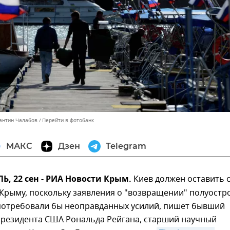
тантин Чалабов
Перейти в фотобанк
МАКС
Дзен
Telegram
, 22 сен - РИА Новости Крым.
Киев должен оставить 
Крыму, поскольку заявления о "возвращении" полуостр
потребовали бы неоправданных усилий, пишет бывший
-президента США Рональда Рейгана, старший научный