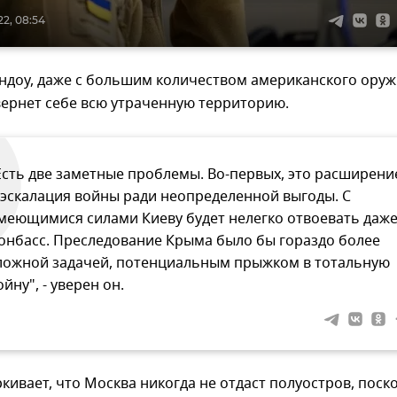
22, 08:54
ндоу, даже с большим количеством американского ору
вернет себе всю утраченную территорию.
Есть две заметные проблемы. Во-первых, это расширени
 эскалация войны ради неопределенной выгоды. С
меющимися силами Киеву будет нелегко отвоевать даж
онбасс. Преследование Крыма было бы гораздо более
ложной задачей, потенциальным прыжком в тотальную
ойну", - уверен он.
кивает, что Москва никогда не отдаст полуостров, поск