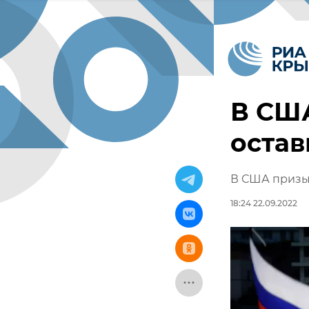
В США
остав
В США призы
18:24 22.09.2022