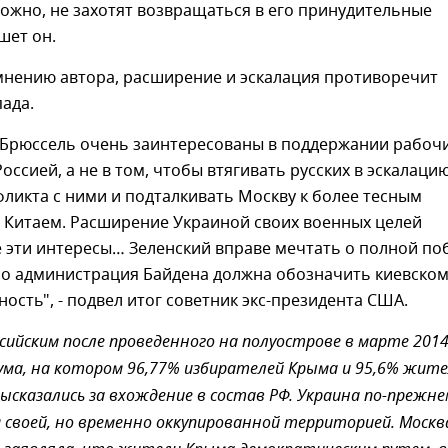
ожно, не захотят возвращаться в его принудительные
шет он.
мнению автора, расширение и эскалация противоречит
ада.
 Брюссель очень заинтересованы в поддержании рабоч
оссией, а не в том, чтобы втягивать русских в эскалаци
ликта с ними и подталкивать Москву к более тесным
 Китаем. Расширение Украиной своих военных целей
 эти интересы… Зеленский вправе мечтать о полной по
 но администрация Байдена должна обозначить киевско
ость", - подвел итог советник экс-президента США.
сийским после проведенного на полуострове в марте 201
ума, на котором 96,77% избирателей Крыма и 95,6% жит
ысказались за вхождение в состав РФ. Украина по-прежне
своей, но временно оккупированной территорией. Москв