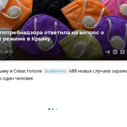
спотребнадзора ответила на вопрос о
м режиме в Крыму
2, 03:35
рыму и Севастополе
выявлено 
688 новых случаев зараж
р один человек