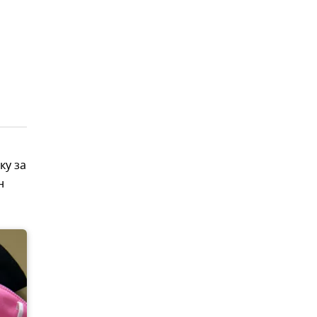
ку за
н