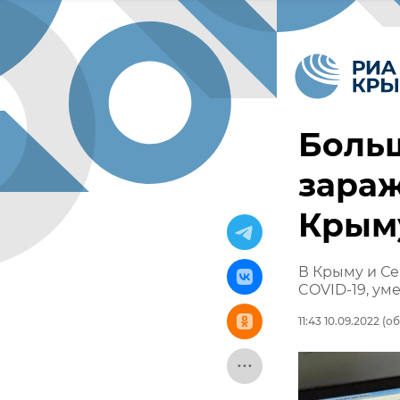
Больш
зараж
Крым
В Крыму и Се
COVID-19, ум
11:43 10.09.2022
(об