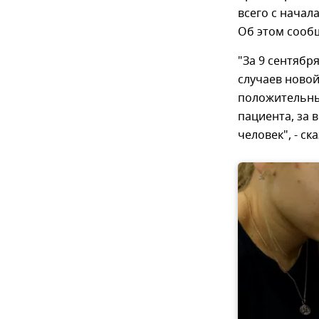
всего с начал
Об этом сооб
"За 9 сентябр
случаев новой
положительных
пациента, за 
человек", - с