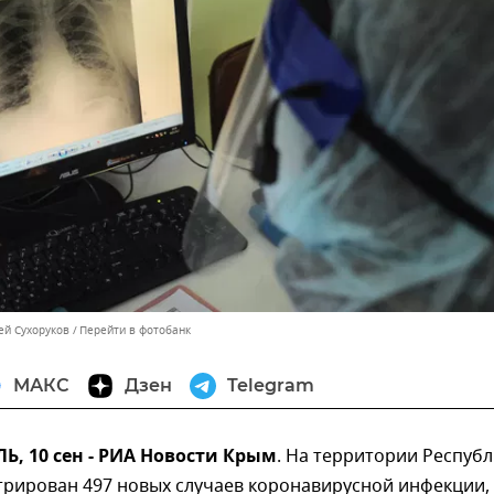
ей Сухоруков
Перейти в фотобанк
МАКС
Дзен
Telegram
, 10 сен - РИА Новости Крым
. На территории Респуб
трирован 497 новых случаев коронавирусной инфекции,