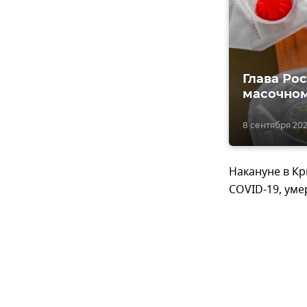
Глава Ро
масочно
8 сентября 202
Накануне в К
COVID-19, уме