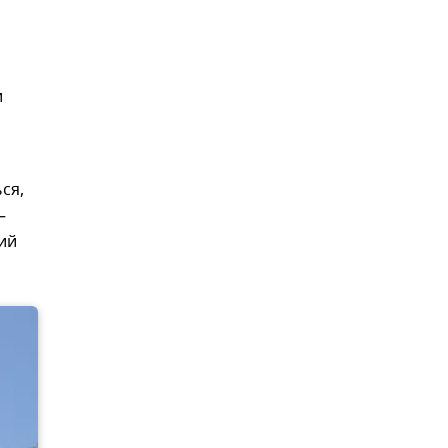
и
ся,
—
ий