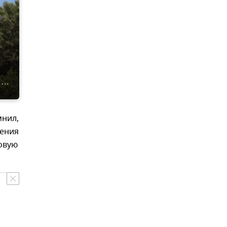
мнил,
ления
овую