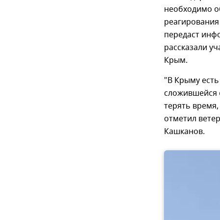
необходимо о
реагирования 
передаст инф
рассказали уч
Крым.
"В Крыму есть 
сложившейся с
терять время,
отметил вете
Кашканов.