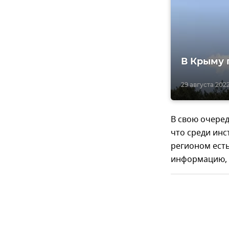
В Крыму 
29 августа 2022
В свою очере
что среди ин
регионом ест
информацию, 