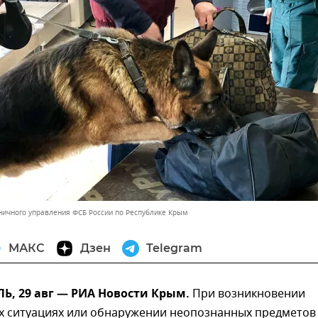
ничного управления ФСБ России по Республике Крым
МАКС
Дзен
Telegram
, 29 авг — РИА Новости Крым.
При возникновении
х ситуациях или обнаружении неопознанных предметов