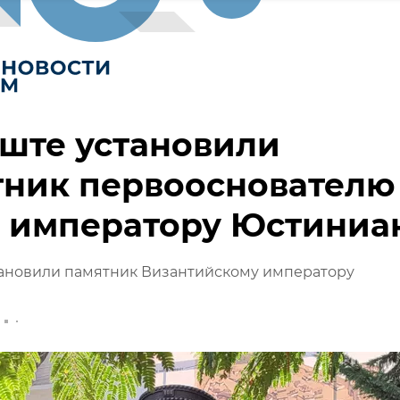
ште установили
тник первооснователю
а императору Юстиниа
тановили памятник Византийскому императору