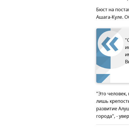
Бюст на поста
Ашага-Куле. О
"
и
и
В
"Это человек,
лишь крепость
развитие Алуш
города", - уве