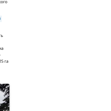
кого
 
ть
на
о
5 га