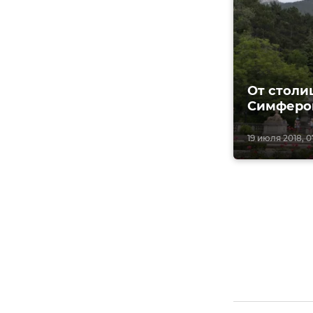
От столи
Симфероп
19 июля 2018, 0