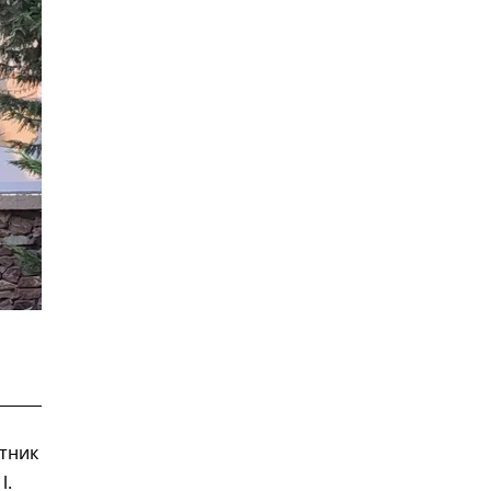
тник
l.