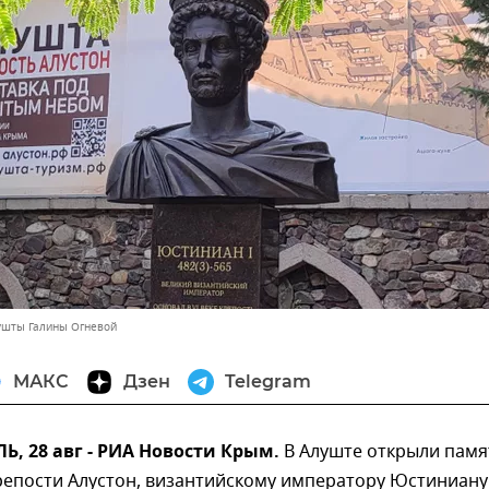
ушты Галины Огневой
МАКС
Дзен
Telegram
 28 авг - РИА Новости Крым.
В Алуште открыли памя
епости Алустон, византийскому императору Юстиниану 