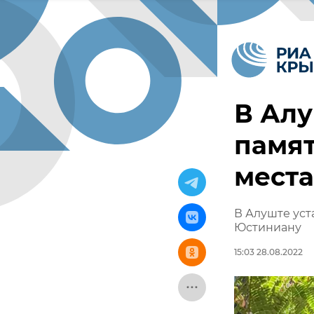
В Алу
памя
мест
В Алуште ус
Юстиниану
15:03 28.08.2022