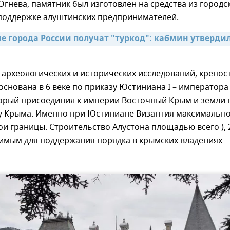
Огнева, памятник был изготовлен на средства из городс
поддержке алуштинских предпринимателей.
е города России получат "туркод": кабмин утвердил
з археологических и исторических исследований, крепос
основана в 6 веке по приказу Юстиниана I – императора
торый присоединил к империи Восточный Крым и земли 
 Крыма. Именно при Юстиниане Византия максимальн
и границы. Строительство Алустона площадью всего ), 2
имым для поддержания порядка в крымских владениях