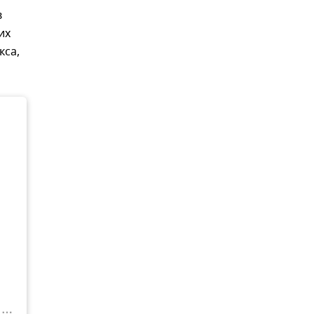
в
их
кса,