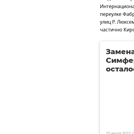
Интернационал
переулке Фаб
улиц Р. Люксе
частично Кир
Замена
Симфер
остало
25 июля 2022, 0