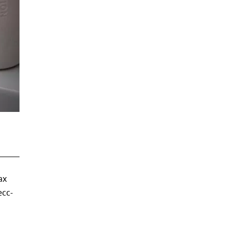
ах
сс-