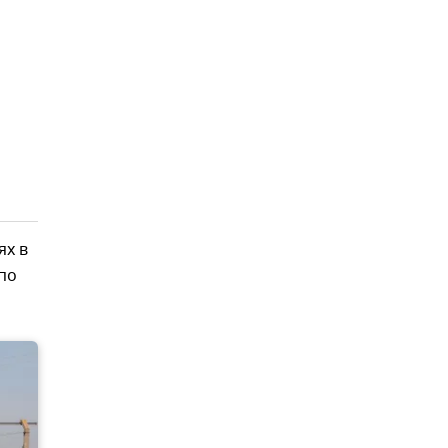
ях в
 по