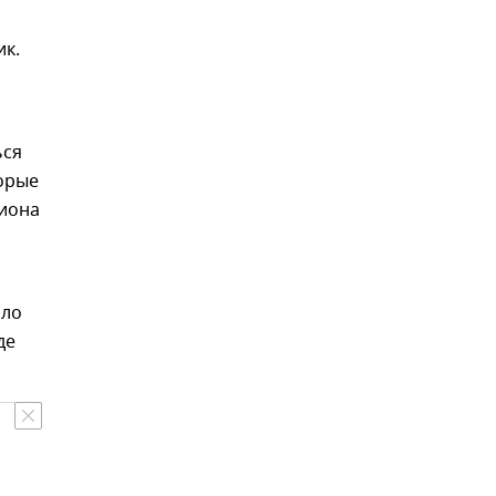
ик.
ься
торые
гиона
сло
де