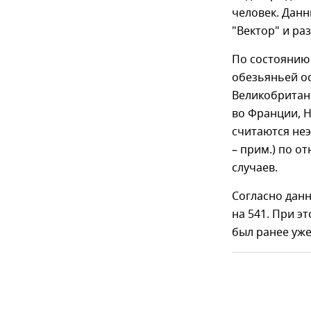
человек. Дан
"Вектор" и р
По состоянию
обезьяньей ос
Великобритани
во Франции, Н
считаются не
– прим.) по о
случаев.
Согласно дан
на 541. При э
был ранее уже