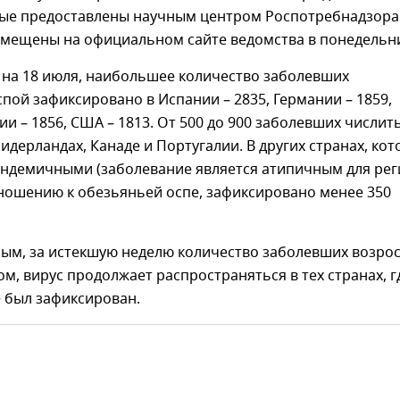
ные предоставлены научным центром Роспотребнадзора
азмещены на официальном сайте ведомства в понедельн
 на 18 июля, наибольшее количество заболевших
пой зафиксировано в Испании – 2835, Германии – 1859,
и – 1856, США – 1813. От 500 до 900 заболевших числит
идерландах, Канаде и Португалии. В других странах, ко
эндемичными (заболевание является атипичным для ре
тношению к обезьяньей оспе, зафиксировано менее 350
ным, за истекшую неделю количество заболевших возро
том, вирус продолжает распространяться в тех странах, г
 был зафиксирован.