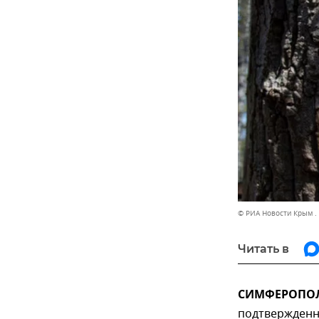
© РИА Новости Крым .
Читать в
СИМФЕРОПОЛЬ
подтвержденны