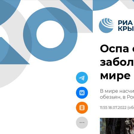
Оспа 
забол
мире
В мире насчи
обезьян, в Ро
11:55 18.07.2022
(обн