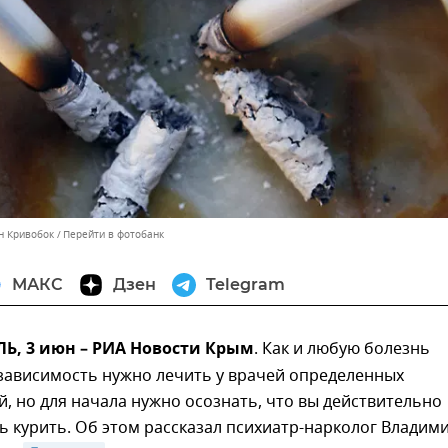
н Кривобок
Перейти в фотобанк
МАКС
Дзен
Telegram
, 3 июн – РИА Новости Крым
. Как и любую болезнь
зависимость нужно лечить у врачей определенных
, но для начала нужно осознать, что вы действительно
ь курить. Об этом рассказал психиатр-нарколог Владим