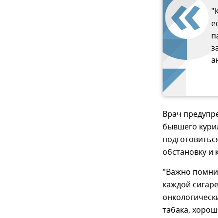
"
е
п
з
а
Врач предупре
бывшего кури
подготовиться
обстановку и
"Важно помнит
каждой сигаре
онкологически
табака, хорош