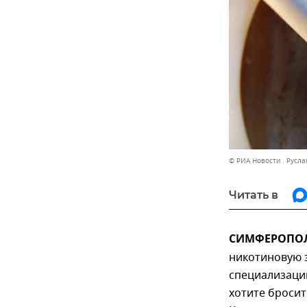
© РИА Новости . Русла
Читать в
СИМФЕРОПОЛЬ
никотиновую 
специализаций
хотите бросит