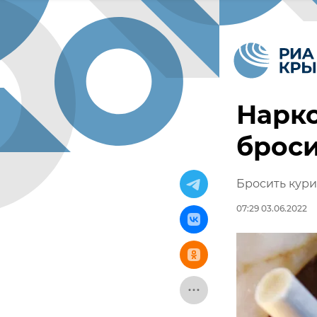
Нарко
броси
Бросить кури
07:29 03.06.2022