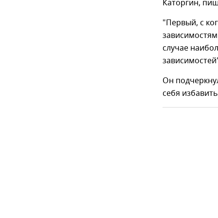
Каторгин, пи
"Первый, с ко
зависимостями
случае наибо
зависимостей"
Он подчеркну
себя избавить