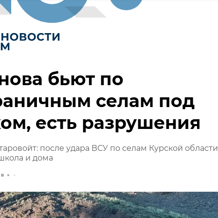
нова бьют по
раничным селам под
ом, есть разрушения
таровойт: после удара ВСУ по селам Курской области
школа и дома