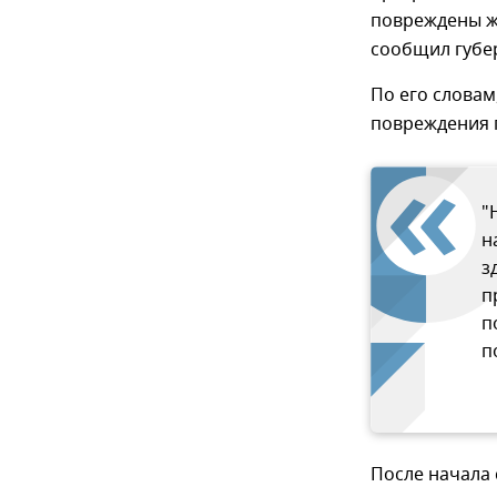
повреждены жи
сообщил губе
По его словам
повреждения 
"
н
з
п
п
п
После начала