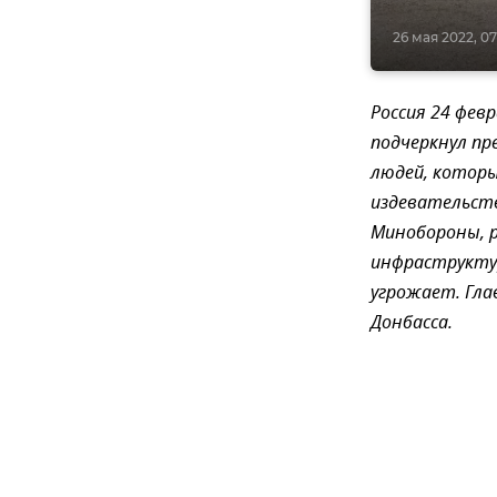
26 мая 2022, 07
Россия 24 фев
подчеркнул пр
людей, котор
издевательств
Минобороны, р
инфраструктур
угрожает. Гла
Донбасса.