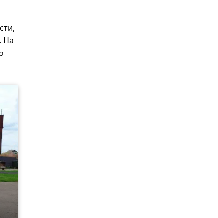
сти,
. На
о