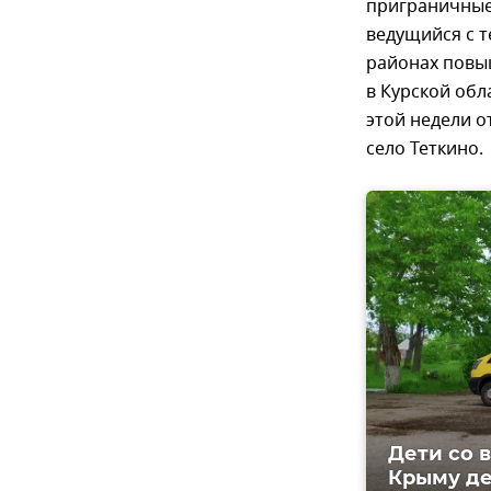
приграничные
ведущийся с т
районах повы
в Курской обл
этой недели о
село Теткино.
Дети со 
Крыму де