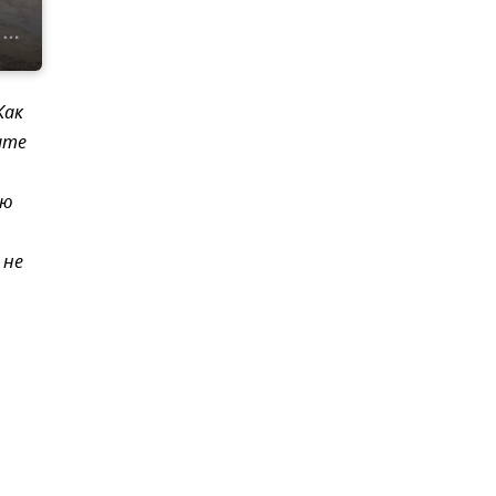
Как
ите
ию
 не