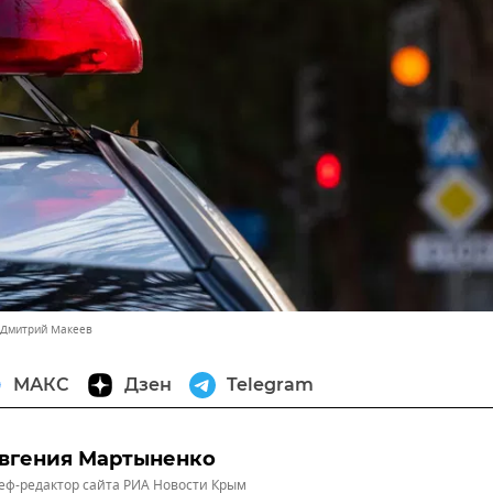
 Дмитрий Макеев
МАКС
Дзен
Telegram
вгения Мартыненко
ф-редактор сайта РИА Новости Крым