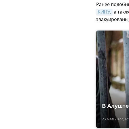
Ранее подобны
КИПУ,
а такж
эвакуированы,
В Алуште
23 мая 2022, 12