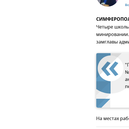
В
СИМФЕРОПОЛЬ
Четыре школы
минировании.
замглавы адм
"
№
а
п
На местах раб