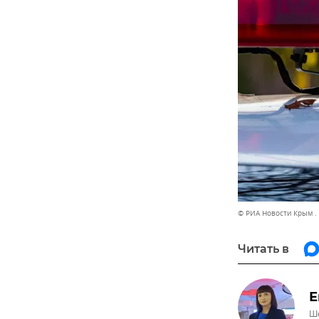
© РИА Новости Крым .
Читать в
Е
Ше