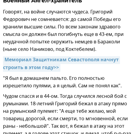
Военный Ангел-хранитель
Говорят, на войне случаются чудеса. Григорий
Федорович не сомневается: до самой Победы его
хранили высшие силы. По всем законам здравого
смысла он должен был погибнуть еще в 43-ем, при
неудачной попытке окружить немцев в Бараколи
(ныне село Наниково, под Коктебелем).
Мемориал Защитникам Севастополя начнут 
строить в этом году>>
"Я был в домашнем пальто. Его полностью
изрешетило пулями, а я целый. Сам не понял как".
Чудом спасся и в 44-ом. Тогда случился лесной бой с
румынами. 18-летний Григорий бежал в атаку прямо
на румынский пулемет: "А еще тебе желаю, мой
товарищ дорогой, если смерти, то мгновенной, если
раны - небольшой". Так вот, я бежал в атаку на этот
пулемет, а в голове этот стишок, и думал, чтоб р-р-раз