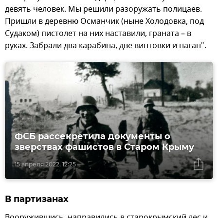
девять человек. Мы решили разоружать полицаев.
Пришли в деревню Османчик (ныне Холодовка, под
Судаком) пистолет на них наставили, граната – в
руках. Забрали два карабина, две винтовки и наган".
ФСБ рассекретила документы о
зверствах фашистов в Старом Крыму
15 апреля 2022, 12:25
В партизанах
Вооружившись, направились в cтарокрымский лес и