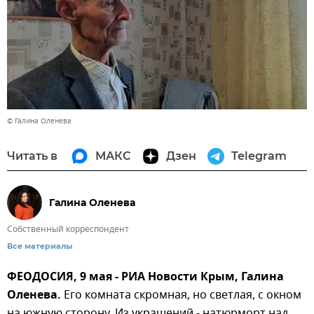
© Галина Оленева
Читать в
МАКС
Дзен
Telegram
Галина Оленева
Собственный корреспондент
Все материалы
ФЕОДОСИЯ, 9 мая - РИА Новости Крым, Галина
Оленева.
Его комната скромная, но светлая, с окном
на южную сторону. Из украшений - натюрморт над