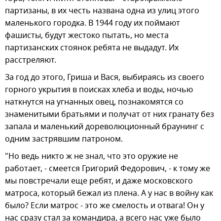
партизаны, в их честь названа одна из улиц этого
маленького городка. В 1944 году их поймают
фашисты, будут жестоко пытать, но места
партизанских стоянок ребята не выдадут. Их
расстреляют.
За год до этого, Гриша и Вася, выбираясь из своего
горного укрытия в поисках хлеба и воды, ночью
наткнутся на угнанных овец, познакомятся со
знаменитыми братьями и получат от них гранату без
запала и маленький дореволюционный браунинг с
одним застрявшим патроном.
"Но ведь никто ж не знал, что это оружие не
работает, - смеется Григорий Федорович, - к тому же
мы повстречали еще ребят, и даже московского
матроса, который бежал из плена. А у нас в войну как
было? Если матрос - это же смелость и отвага! Он у
нас сразу стал за командира, а всего нас уже было