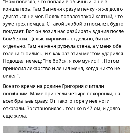
"Нам повезло, что попали в обычный, а не в
концлагерь. Там бы меня сразу в печку - я же долго
двигаться не мог. Поляк попался такой клятый, что
хуже трех немцев. С такой злобой относился, будто
покусает. Вот он возил нас разбирать здания после
бомбежки. Целые кирпичи – отдельно, битые -
отдельно. Там на меня рухнула стена, а у меня обе
голени гноились, и я как раз этим местом ударился.
Подошел немец: "Не бойся, я коммунист!". Потом
приносил лекарство и лечил меня, когда никто не
видел".
Все это время на родине Григория считали
погибшим. Маме принесли четыре похоронки, на
всех братьев сразу. От такого горя у нее ноги
отказали. Восстановилась только в 47-ом, и долго
еще жила.