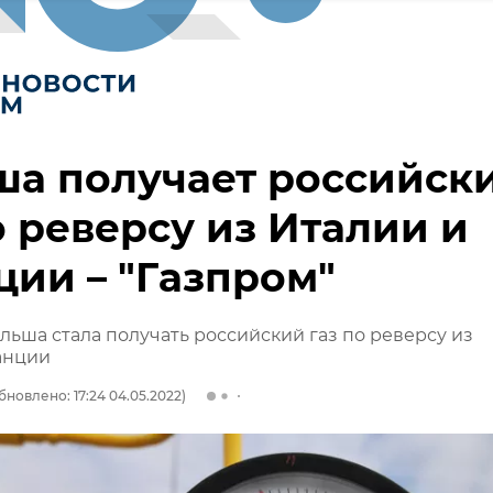
ша получает российск
о реверсу из Италии и
ии – "Газпром"
ольша стала получать российский газ по реверсу из
анции
бновлено: 17:24 04.05.2022)