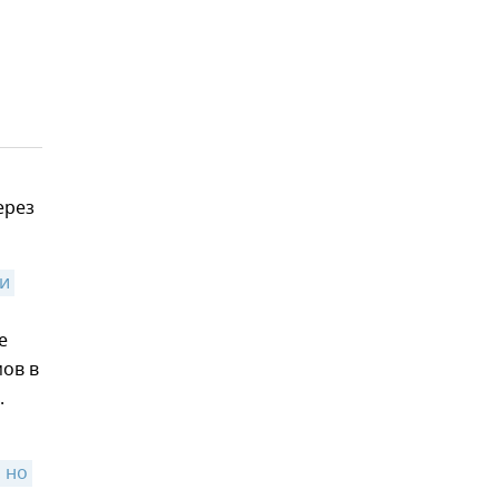
ерез
и 
е
ов в
.
но 