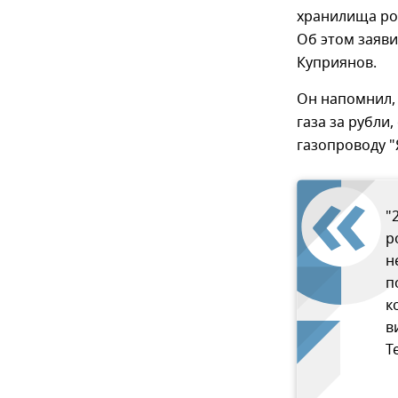
хранилища рос
Об этом заяв
Куприянов.
Он напомнил, 
газа за рубли
газопроводу "
"
р
н
п
к
в
T