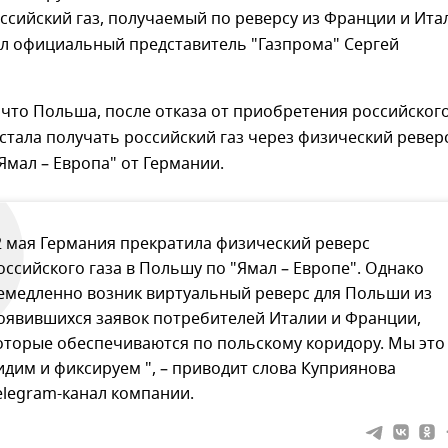
сийский газ, получаемый по реверсу из Франции и Ита
ил официальный представитель "Газпрома" Сергей
что Польша, после отказа от приобретения российског
, стала получать российский газ через физический ревер
Ямал – Европа" от Германии.
2 мая Германия прекратила физический реверс
оссийского газа в Польшу по "Ямал – Европе". Однако
емедленно возник виртуальный реверс для Польши из
оявившихся заявок потребителей Италии и Франции,
оторые обеспечиваются по польскому коридору. Мы это
идим и фиксируем ", – приводит слова Куприянова
elegram-канал компании.