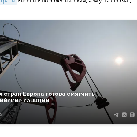
страны
Европы и по более высоким, чем у "Газпрома",
х стран Европа готова смягчить
ийские санкции
55