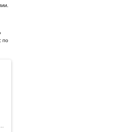
лии.
о
с по