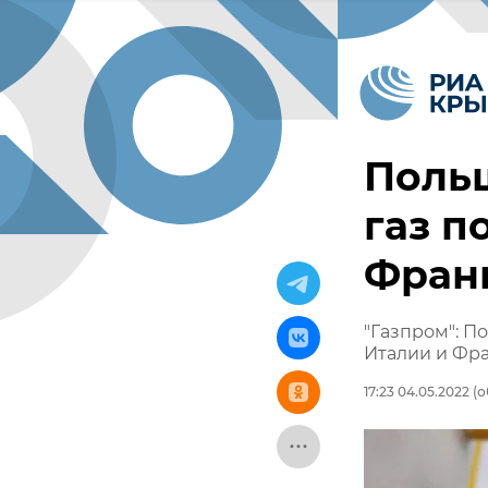
Поль
газ п
Франц
"Газпром": П
Италии и Фр
17:23 04.05.2022
(о