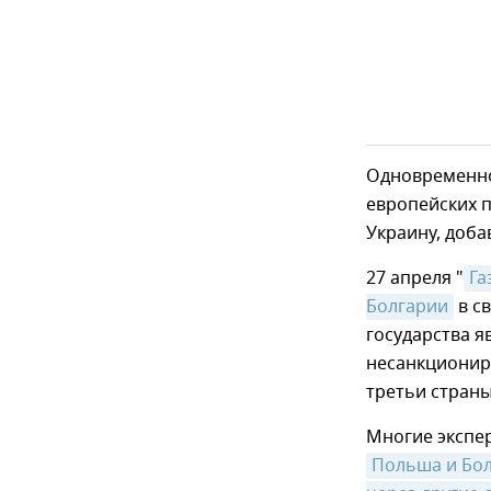
Одновременно 
европейских п
Украину, доба
27 апреля "
Га
Болгарии
в св
государства я
несанкционир
третьи страны
Многие экспе
Польша и Бол