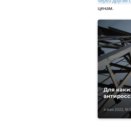
через другие 
ценам.
Для каки
антиросс
4 мая 2022, 16: